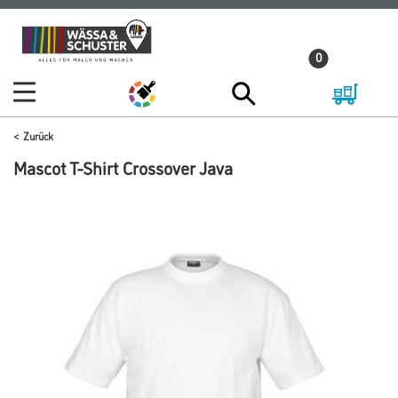
Zum
Zum
Inhalt
Navigationsmenü
0
springen
springen
Zurück
Mascot T-Shirt Crossover Java