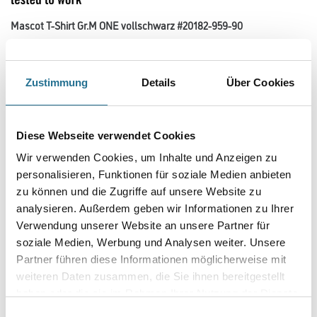
Mascot T-Shirt Gr.M ONE vollschwarz #20182-959-90
Art-Nr.:
4315-002934
Bio-Baumwolle wird ohne Verwendung von Pestiziden oder Chemikalien
hergestellt. Recyceltes Polyester wird aus gesammeltem und
Zustimmung
Details
Über Cookies
wiederverwendetem Plastik hergestellt. Schnelltrocknendes Material
behält Farbe und Form auch nach dem Waschen. Das Material hat
eine hohe Strapazierfähigkeit und damit eine lange Nutzungsdauer.
Diese Webseite verwendet Cookies
Größe
Wir verwenden Cookies, um Inhalte und Anzeigen zu
personalisieren, Funktionen für soziale Medien anbieten
zu können und die Zugriffe auf unsere Website zu
Farbtonbezeichnung
analysieren. Außerdem geben wir Informationen zu Ihrer
Verwendung unserer Website an unsere Partner für
soziale Medien, Werbung und Analysen weiter. Unsere
Partner führen diese Informationen möglicherweise mit
weiteren Daten zusammen, die Sie ihnen bereitgestellt
Umrechnungsfaktoren
haben oder die sie im Rahmen Ihrer Nutzung der Dienste
gesammelt haben.
Einwilligungsauswahl