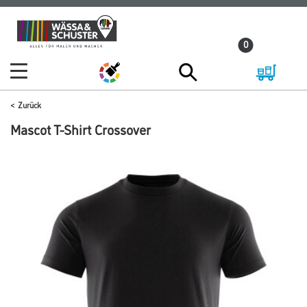
Zum
Zum
Inhalt
Navigationsmenü
0
springen
springen
Zurück
Mascot T-Shirt Crossover