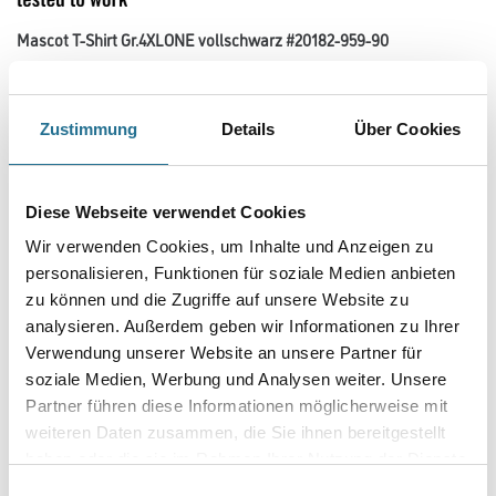
Mascot T-Shirt Gr.4XLONE vollschwarz #20182-959-90
Art-Nr.:
4315-002939
Bio-Baumwolle wird ohne Verwendung von Pestiziden oder Chemikalien
hergestellt. Recyceltes Polyester wird aus gesammeltem und
Zustimmung
Details
Über Cookies
wiederverwendetem Plastik hergestellt. Schnelltrocknendes Material
behält Farbe und Form auch nach dem Waschen. Das Material hat
eine hohe Strapazierfähigkeit und damit eine lange Nutzungsdauer.
Diese Webseite verwendet Cookies
Größe
Wir verwenden Cookies, um Inhalte und Anzeigen zu
personalisieren, Funktionen für soziale Medien anbieten
zu können und die Zugriffe auf unsere Website zu
Farbtonbezeichnung
analysieren. Außerdem geben wir Informationen zu Ihrer
Verwendung unserer Website an unsere Partner für
soziale Medien, Werbung und Analysen weiter. Unsere
Partner führen diese Informationen möglicherweise mit
weiteren Daten zusammen, die Sie ihnen bereitgestellt
Umrechnungsfaktoren
haben oder die sie im Rahmen Ihrer Nutzung der Dienste
gesammelt haben.
Einwilligungsauswahl