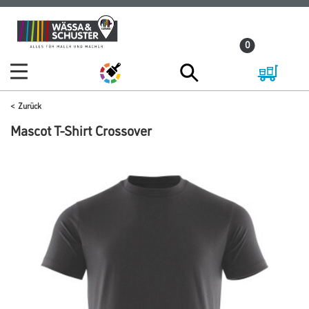
Zum
Zum
Inhalt
Navigationsmenü
0
springen
springen
Zurück
Mascot T-Shirt Crossover