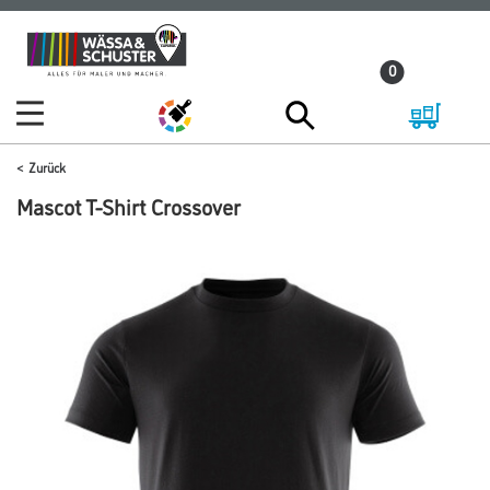
Zum
Zum
Inhalt
Navigationsmenü
0
springen
springen
Zurück
Mascot T-Shirt Crossover