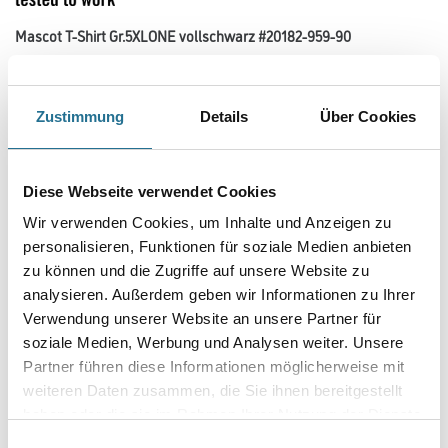
Mascot T-Shirt Gr.5XLONE vollschwarz #20182-959-90
Art-Nr.:
4315-002940
Bio-Baumwolle wird ohne Verwendung von Pestiziden oder Chemikalien
hergestellt. Recyceltes Polyester wird aus gesammeltem und
Zustimmung
Details
Über Cookies
wiederverwendetem Plastik hergestellt. Schnelltrocknendes Material
behält Farbe und Form auch nach dem Waschen. Das Material hat
eine hohe Strapazierfähigkeit und damit eine lange Nutzungsdauer.
Diese Webseite verwendet Cookies
Größe
Wir verwenden Cookies, um Inhalte und Anzeigen zu
personalisieren, Funktionen für soziale Medien anbieten
zu können und die Zugriffe auf unsere Website zu
Farbtonbezeichnung
analysieren. Außerdem geben wir Informationen zu Ihrer
Verwendung unserer Website an unsere Partner für
soziale Medien, Werbung und Analysen weiter. Unsere
Partner führen diese Informationen möglicherweise mit
weiteren Daten zusammen, die Sie ihnen bereitgestellt
Umrechnungsfaktoren
haben oder die sie im Rahmen Ihrer Nutzung der Dienste
gesammelt haben.
Einwilligungsauswahl