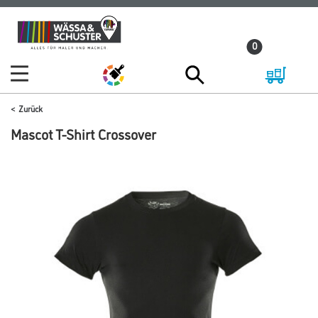
Zum
Zum
Inhalt
Navigationsmenü
0
springen
springen
Zurück
Mascot T-Shirt Crossover