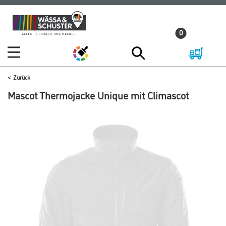
Zum
Zum
Inhalt
Navigationsmenü
0
springen
springen
Zurück
Mascot Thermojacke Unique mit Climascot