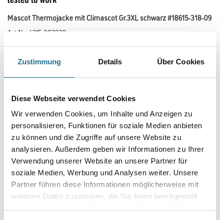
Mascot Thermojacke mit Climascot Gr.3XL schwarz #18615-318-09
Art-Nr.:
4315-002930
Die einzigartige CLIMASCOT-Isolierung wärmt effektiv, ist leicht, weich
und lässt sich auf ein geringes Volumen komprimieren.
Zustimmung
Details
Über Cookies
Ergonomisch geschnittene Ärmel, die nach den natürlichen Bewegungen
der Arme geformt wurden. Elastisches Material an den Seiten
bietet erhöhte Bewegungsfreiheit. Verbesserte Sichtbarkeit für das
Umfeld mit Hilfe von Reflexeffekten.
Diese Webseite verwendet Cookies
Größe
Wir verwenden Cookies, um Inhalte und Anzeigen zu
personalisieren, Funktionen für soziale Medien anbieten
zu können und die Zugriffe auf unsere Website zu
analysieren. Außerdem geben wir Informationen zu Ihrer
Farbtonbezeichnung
Verwendung unserer Website an unsere Partner für
soziale Medien, Werbung und Analysen weiter. Unsere
Partner führen diese Informationen möglicherweise mit
weiteren Daten zusammen, die Sie ihnen bereitgestellt
Umrechnungsfaktoren
haben oder die sie im Rahmen Ihrer Nutzung der Dienste
gesammelt haben.