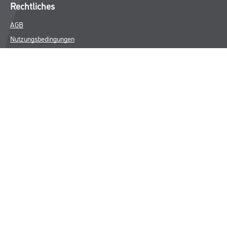
Rechtliches
AGB
Nutzungsbedingungen
Logistik- und Servicepreisliste
Impressum
Datenschutz
Integrität
Kontakt
Follow Us
© Copyright CMS Dienstleistungs-Gesellschaft
* NUR FÜR GEWERBLICHE KUNDEN. ALLE ANGEGEBENEN PREISE
SIND ZZGL. GESETZLICHER MWST.
**Punktestand wird innerhalb mehrerer Wochen aktualisiert.