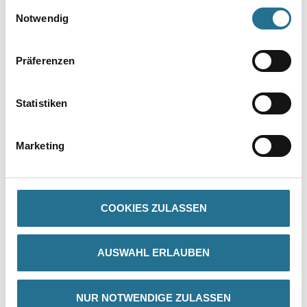
Einwilligungsauswahl
Notwendig
Präferenzen
Statistiken
PRODUKTEIGENSCHAFTEN
Marketing
Produkteigenschaft
- Wasserabweisend
- Mit CLIMASCOT Lightweight Insulation
COOKIES ZULASSEN
- Verschluss mit Reißverschluss und inwendiger
Wetterschutzleiste
- Ergonomisch geschnittene Ärmel ermöglichen hohe
Bewegungsfreiheit
AUSWAHL ERLAUBEN
- Brusttasche mit Reißverschluss
- D-Ring
- Vordertaschen mit Reißverschluss
- Stretch-Stoff an den Seiten und der Brus
NUR NOTWENDIGE ZULASSEN