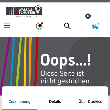
Zum
Zum
Inhalt
Navigationsmenü
0
springen
springen
Zustimmung
Details
Über Cookies