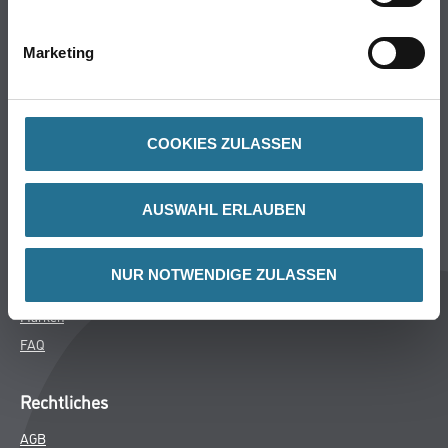
Bodenbeläge
Wand- & Deckenbeläge
Marketing
Werkzeug & Maschinen
Verbrauchsmaterialien
COOKIES ZULASSEN
CMS Gruppe
Unternehmen
AUSWAHL ERLAUBEN
Aktuelles
Services
NUR NOTWENDIGE ZULASSEN
Karriere
Marken
FAQ
Rechtliches
AGB