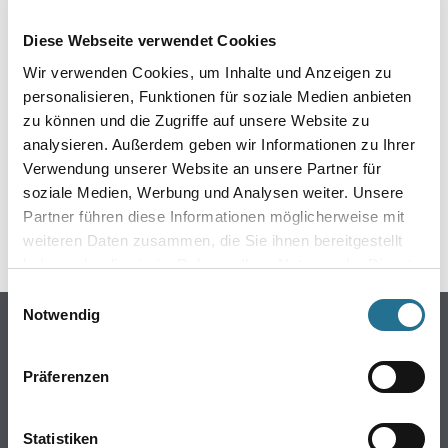
EIN KLEINER ZWISCHENFALL
Diese Webseite verwendet Cookies
IST AUFGETRETEN
Wir verwenden Cookies, um Inhalte und Anzeigen zu
personalisieren, Funktionen für soziale Medien anbieten
Keine Sorge, wir pinseln schon an der Lösung und
zu können und die Zugriffe auf unsere Website zu
werden das Problem so schnell wie möglich beheben.
analysieren. Außerdem geben wir Informationen zu Ihrer
Erkunden Sie in der Zwischenzeit unseren Online-Shop
und lassen Sie sich inspirieren.
Verwendung unserer Website an unsere Partner für
soziale Medien, Werbung und Analysen weiter. Unsere
ZURÜCK ZUM ONLINE-SHOP
Partner führen diese Informationen möglicherweise mit
weiteren Daten zusammen, die Sie ihnen bereitgestellt
haben oder die sie im Rahmen Ihrer Nutzung der Dienste
gesammelt haben.
Einwilligungsauswahl
Notwendig
Online-Shop
Farbe
Präferenzen
WDV-Systeme
Trockenbau
Statistiken
Putze- und Spachtelmassen