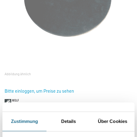
Abbildung ähnlich
Bitte einloggen, um Preise zu sehen
Wolff Treibteller D=375mm, Moosgummi #13299
Zustimmung
Details
Über Cookies
Art-Nr.:
4109-000360