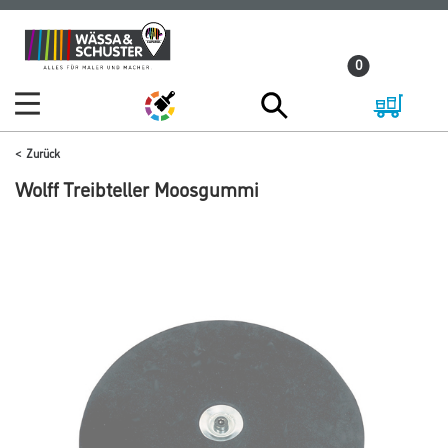
Zum
Zum
Inhalt
Navigationsmenü
0
springen
springen
Zurück
Wolff Treibteller Moosgummi