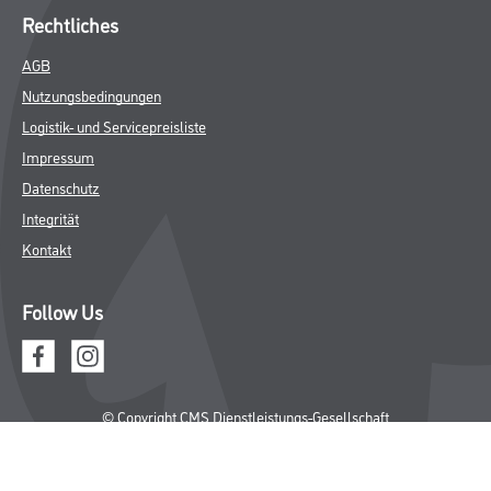
Rechtliches
AGB
Nutzungsbedingungen
Logistik- und Servicepreisliste
Impressum
Datenschutz
Integrität
Kontakt
Follow Us
© Copyright CMS Dienstleistungs-Gesellschaft
* NUR FÜR GEWERBLICHE KUNDEN. ALLE ANGEGEBENEN PREISE
SIND ZZGL. GESETZLICHER MWST.
**Punktestand wird innerhalb mehrerer Wochen aktualisiert.