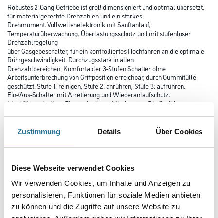
Robustes 2-Gang-Getriebe ist groß dimensioniert und optimal übersetzt,
für materialgerechte Drehzahlen und ein starkes
Drehmoment. Vollwellenelektronik mit Sanftanlauf,
Temperaturüberwachung, Überlastungsschutz und mit stufenloser
Drehzahlregelung
über Gasgebeschalter, für ein kontrolliertes Hochfahren an die optimale
Rührgeschwindigkeit. Durchzugsstark in allen
Drehzahlbereichen. Komfortabler 3-Stufen Schalter ohne
Arbeitsunterbrechung von Griffposition erreichbar, durch Gummitülle
geschützt. Stufe 1: reinigen, Stufe 2: anrühren, Stufe 3: aufrühren.
Ein-/Aus-Schalter mit Arretierung und Wiederanlaufschutz.
Ideal für stationären Einsatz in einem Mischcenter. Die flexible
Gummitülle über dem Ein-/Ausschalter schützt vor
Verschmutzungen. Keine Funktionsstörungen durch verklebte Schalter.
Ergonomische Handgriffe am Antrieb, wenig Gewicht,
Zustimmung
Details
Über Cookies
entspannte Armhaltung und aufrechte Körperposition für eine
komfortable und kräfteschonende Bedienung. Vier Stoßecken mit
Gummipuffer sorgen für eine sichere Ablage beim Transport und bieten
Schutz gegen Stöße und Schläge auf der Baustelle.
Diese Webseite verwendet Cookies
Schutzkappe über dem Motorgehäuse lenkt den Kühl-Luftstrom und
verhindert das Eindringen von Spritzwasser. Spindelarretierung
Wir verwenden Cookies, um Inhalte und Anzeigen zu
mit Anlaufschutz vereinfacht den Wechsel des Rührstabes. Für
personalisieren, Funktionen für soziale Medien anbieten
Mischanwendungen bis 60 kg. Mit Rührstab WR2 für Rührgut pastös bis
zu können und die Zugriffe auf unsere Website zu
zäh., Fliesenkleber, Fugenmasse, Ausgleichsmasse, Kleber, Fertigputz
und Klebemörtel.