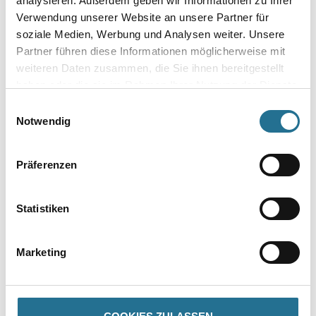
analysieren. Außerdem geben wir Informationen zu Ihrer
Verwendung unserer Website an unsere Partner für
Länge in Millimeter
soziale Medien, Werbung und Analysen weiter. Unsere
Partner führen diese Informationen möglicherweise mit
weiteren Daten zusammen, die Sie ihnen bereitgestellt
Breite in millimeter
haben oder die sie im Rahmen Ihrer Nutzung der Dienste
gesammelt haben.
Einwilligungsauswahl
Notwendig
Höhe in millimeter
Präferenzen
Statistiken
Umrechnungsfaktoren
Marketing