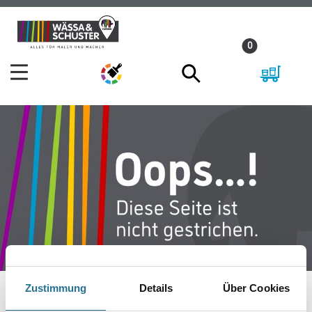
Zum
Zum
Inhalt
Navigationsmenü
0
springen
springen
Zustimmung
Details
Über Cookies