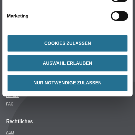
Bodenbeläge
Wand- & Deckenbeläge
Marketing
Werkzeug & Maschinen
Verbrauchsmaterialien
COOKIES ZULASSEN
CMS Gruppe
Unternehmen
AUSWAHL ERLAUBEN
Aktuelles
Services
NUR NOTWENDIGE ZULASSEN
Karriere
Marken
FAQ
Rechtliches
AGB