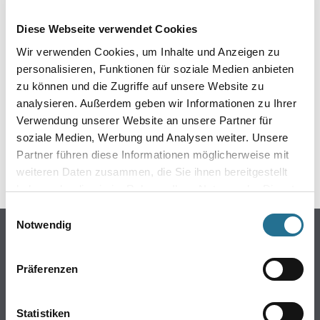
EIN KLEINER ZWISCHENFALL
Diese Webseite verwendet Cookies
IST AUFGETRETEN
Wir verwenden Cookies, um Inhalte und Anzeigen zu
personalisieren, Funktionen für soziale Medien anbieten
Keine Sorge, wir pinseln schon an der Lösung und
zu können und die Zugriffe auf unsere Website zu
werden das Problem so schnell wie möglich beheben.
analysieren. Außerdem geben wir Informationen zu Ihrer
Erkunden Sie in der Zwischenzeit unseren Online-Shop
und lassen Sie sich inspirieren.
Verwendung unserer Website an unsere Partner für
soziale Medien, Werbung und Analysen weiter. Unsere
ZURÜCK ZUM ONLINE-SHOP
Partner führen diese Informationen möglicherweise mit
weiteren Daten zusammen, die Sie ihnen bereitgestellt
haben oder die sie im Rahmen Ihrer Nutzung der Dienste
gesammelt haben.
Einwilligungsauswahl
Notwendig
Online-Shop
Farbe
Präferenzen
WDV-Systeme
Trockenbau
Statistiken
Putze- und Spachtelmassen