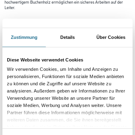
hochwertigem Buchenholz ermöglichen ein sicheres Arbeiten auf der
Leiter.
Länge in Millimeter
Zustimmung
Details
Über Cookies
Breite in millimeter
Diese Webseite verwendet Cookies
Höhe in millimeter
Wir verwenden Cookies, um Inhalte und Anzeigen zu
personalisieren, Funktionen für soziale Medien anbieten
zu können und die Zugriffe auf unsere Website zu
Anzahl Sprossen
analysieren. Außerdem geben wir Informationen zu Ihrer
Verwendung unserer Website an unsere Partner für
soziale Medien, Werbung und Analysen weiter. Unsere
Partner führen diese Informationen möglicherweise mit
weiteren Daten zusammen, die Sie ihnen bereitgestellt
Umrechnungsfaktoren
haben oder die sie im Rahmen Ihrer Nutzung der Dienste
gesammelt haben.