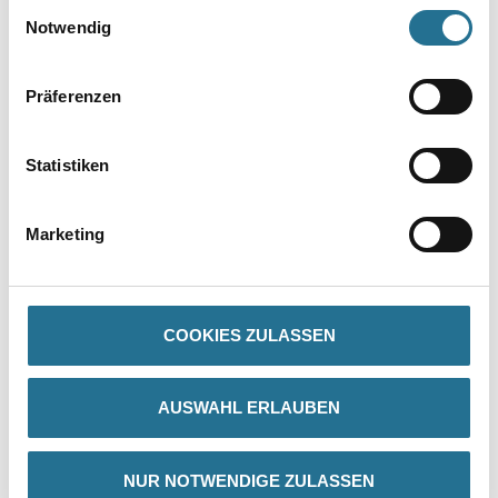
Einwilligungsauswahl
Notwendig
Präferenzen
Statistiken
PRODUKTEIGENSCHAFTEN
Marketing
Produkteigenschaft
- 80mm tiefe, geriffelte Stufen für hohe Trittsicherheit
- Stufen aus massivem Buchenholz und Holme aus hochwertiger
Kiefer
COOKIES ZULASSEN
- Robuste Stahlscharniere mit integriertem Eimerhaken
- Werkzeugtasche am Leiternkopf
AUSWAHL ERLAUBEN
NUR NOTWENDIGE ZULASSEN
ZUSATZINFOS