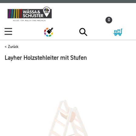
Zum
Zum
Inhalt
Navigationsmenü
0
springen
springen
Zurück
Layher Holzstehleiter mit Stufen