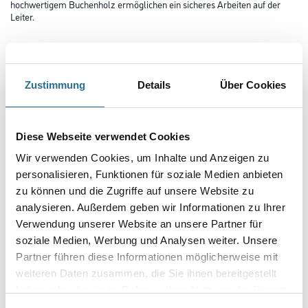
hochwertigem Buchenholz ermöglichen ein sicheres Arbeiten auf der
Leiter.
Länge in Millimeter
Zustimmung
Details
Über Cookies
Breite in millimeter
Diese Webseite verwendet Cookies
Höhe in millimeter
Wir verwenden Cookies, um Inhalte und Anzeigen zu
personalisieren, Funktionen für soziale Medien anbieten
zu können und die Zugriffe auf unsere Website zu
Anzahl Sprossen
analysieren. Außerdem geben wir Informationen zu Ihrer
Verwendung unserer Website an unsere Partner für
soziale Medien, Werbung und Analysen weiter. Unsere
Partner führen diese Informationen möglicherweise mit
weiteren Daten zusammen, die Sie ihnen bereitgestellt
Umrechnungsfaktoren
haben oder die sie im Rahmen Ihrer Nutzung der Dienste
gesammelt haben.