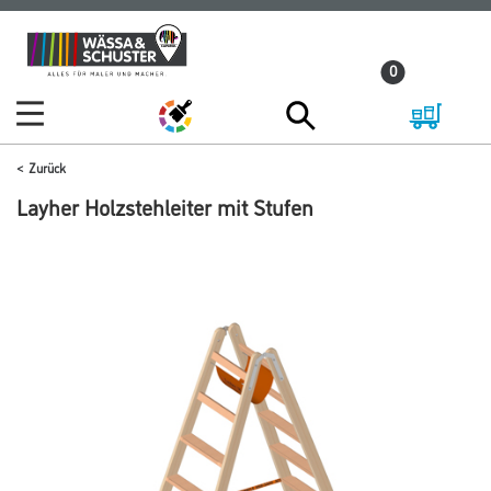
Zum
Zum
Inhalt
Navigationsmenü
0
springen
springen
Zurück
Layher Holzstehleiter mit Stufen