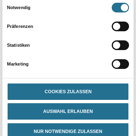
Einwilligungsauswahl
Notwendig
Präferenzen
Statistiken
PRODUKTEIGENSCHAFTEN
Marketing
Produkteigenschaft
- 80mm tiefe, geriffelte Stufen für hohe Trittsicherheit
- Stufen aus massivem Buchenholz und Holme aus hochwertiger
Kiefer
COOKIES ZULASSEN
- Robuste Stahlscharniere mit integriertem Eimerhaken
- Werkzeugtasche am Leiternkopf
AUSWAHL ERLAUBEN
NUR NOTWENDIGE ZULASSEN
ZUSATZINFOS