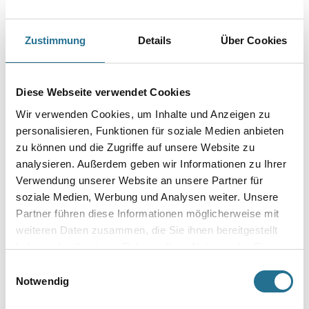
Zustimmung
Details
Über Cookies
PRODUKTEIGENSCHAFTEN
Produkteigenschaft
Diese Webseite verwendet Cookies
- Individuelle Schablonen möglich
- Aus 1 mm starkem Kunststoff
Wir verwenden Cookies, um Inhalte und Anzeigen zu
- Wiederverwendbar
personalisieren, Funktionen für soziale Medien anbieten
zu können und die Zugriffe auf unsere Website zu
analysieren. Außerdem geben wir Informationen zu Ihrer
Verwendung unserer Website an unsere Partner für
ZUSATZINFOS
soziale Medien, Werbung und Analysen weiter. Unsere
Partner führen diese Informationen möglicherweise mit
GEFAHRENHINWEISE
weiteren Daten zusammen, die Sie ihnen bereitgestellt
haben oder die sie im Rahmen Ihrer Nutzung der Dienste
DATENBLÄTTER
gesammelt haben.
Einwilligungsauswahl
Notwendig
SPEZIFIKATIONEN