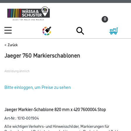
Zum
Zum
Inhalt
Navigationsmenü
0
springen
springen
Zurück
Jaeger 760 Markierschablonen
Abbildung ähnlich
Bitte einloggen, um Preise zu sehen
Jaeger Markier-Schablone 820 mm x 420 7600004 Stop
Art-Nr.:
1010-001904
Alle wichtigen Verkehrs- und Hinweisschilder, Markierungen für