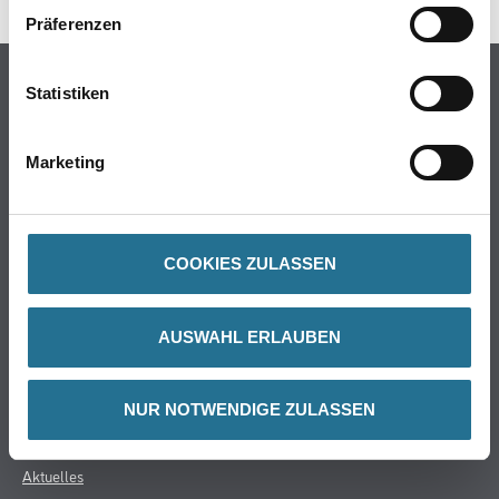
Präferenzen
Online-Shop
Statistiken
Farbe
WDV-Systeme
Marketing
Trockenbau
Putze- und Spachtelmassen
Bodenbeläge
COOKIES ZULASSEN
Wand- & Deckenbeläge
Werkzeug & Maschinen
AUSWAHL ERLAUBEN
Verbrauchsmaterialien
CMS Gruppe
NUR NOTWENDIGE ZULASSEN
Unternehmen
Aktuelles