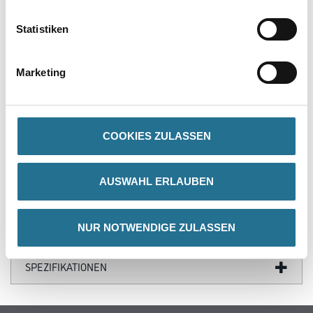
PRODUKTEIGENSCHAFTEN
Statistiken
Produkteigenschaft
- Vollsynthetische Mischung M3
Marketing
- 2-fach abtrennbare
- Blaue Polyamid Kunststoff-Fassung
- Blauer Deckel
- Buchenholzstiel
COOKIES ZULASSEN
AUSWAHL ERLAUBEN
ZUSATZINFOS
NUR NOTWENDIGE ZULASSEN
GEFAHRENHINWEISE
SPEZIFIKATIONEN