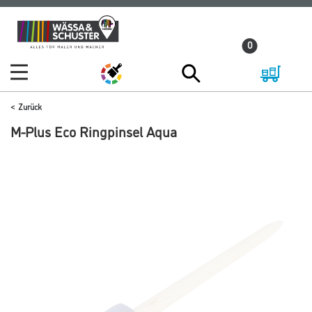
Zum
Zum
Inhalt
Navigationsmenü
0
springen
springen
Zurück
M-Plus Eco Ringpinsel Aqua