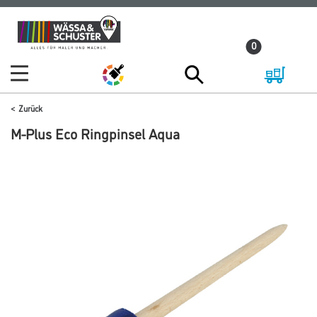
Zum
Zum
Inhalt
Navigationsmenü
0
springen
springen
Zurück
M-Plus Eco Ringpinsel Aqua