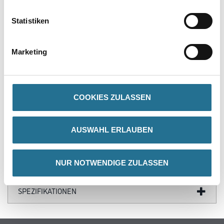
PRODUKTEIGENSCHAFTEN
Statistiken
Produkteigenschaft
- Vollsynthetische Mischung M3
Marketing
- 2-fach abtrennbare
- Blaue Polyamid Kunststoff-Fassung
- Blauer Deckel
- Buchenholzstiel
COOKIES ZULASSEN
AUSWAHL ERLAUBEN
ZUSATZINFOS
NUR NOTWENDIGE ZULASSEN
GEFAHRENHINWEISE
SPEZIFIKATIONEN