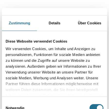
Zustimmung
Details
Über Cookies
Diese Webseite verwendet Cookies
PRODUKTEIGENSCHAFTEN
Wir verwenden Cookies, um Inhalte und Anzeigen zu
personalisieren, Funktionen für soziale Medien anbieten
Produkteigenschaft
zu können und die Zugriffe auf unsere Website zu
- Lackierpinsel
analysieren. Außerdem geben wir Informationen zu Ihrer
- Premium
- XII. Stärke
Verwendung unserer Website an unsere Partner für
- Schwarze Borsten
soziale Medien, Werbung und Analysen weiter. Unsere
- Vollverklebt in roten Kunststoff-Fassungen
Partner führen diese Informationen möglicherweise mit
- Rohe Holzstiele
weiteren Daten zusammen, die Sie ihnen bereitgestellt
haben oder die sie im Rahmen Ihrer Nutzung der Dienste
gesammelt haben.
Einwilligungsauswahl
Notwendig