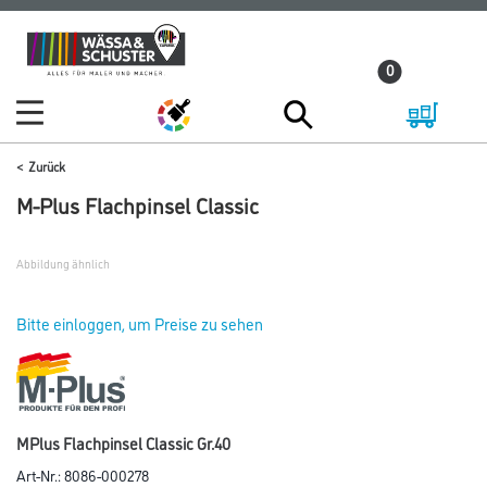
Zum
Zum
Inhalt
Navigationsmenü
0
springen
springen
Zurück
M-Plus Flachpinsel Classic
Abbildung ähnlich
Bitte einloggen, um Preise zu sehen
MPlus Flachpinsel Classic Gr.40
Art-Nr.:
8086-000278