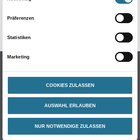
ZUSATZINFOS
GEFAHRENHINWEISE
Präferenzen
SPEZIFIKATIONEN
Statistiken
Marketing
Online-Shop
Farbe
WDV-Systeme
COOKIES ZULASSEN
Trockenbau
Putze- und Spachtelmassen
AUSWAHL ERLAUBEN
Bodenbeläge
Wand- & Deckenbeläge
Werkzeug & Maschinen
NUR NOTWENDIGE ZULASSEN
Verbrauchsmaterialien