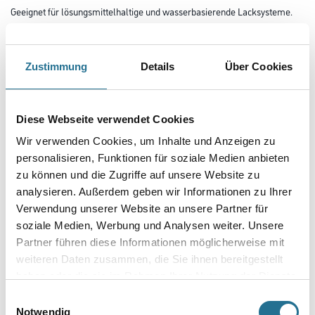
Geeignet für lösungsmittelhaltige und wasserbasierende Lacksysteme.
Größe
Zustimmung
Details
Über Cookies
Breite in millimeter
Diese Webseite verwendet Cookies
Wir verwenden Cookies, um Inhalte und Anzeigen zu
Stärke in millimeter
personalisieren, Funktionen für soziale Medien anbieten
zu können und die Zugriffe auf unsere Website zu
analysieren. Außerdem geben wir Informationen zu Ihrer
Borsten- / Haar-Länge in mm
Verwendung unserer Website an unsere Partner für
soziale Medien, Werbung und Analysen weiter. Unsere
Partner führen diese Informationen möglicherweise mit
weiteren Daten zusammen, die Sie ihnen bereitgestellt
haben oder die sie im Rahmen Ihrer Nutzung der Dienste
Umrechnungsfaktoren
gesammelt haben.
Einwilligungsauswahl
Notwendig