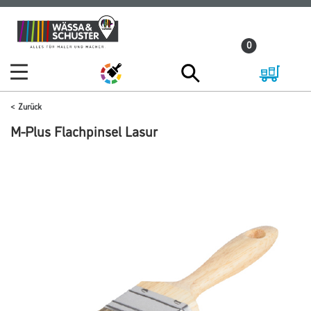
Zum
Zum
Inhalt
Navigationsmenü
0
springen
springen
Zurück
M-Plus Flachpinsel Lasur