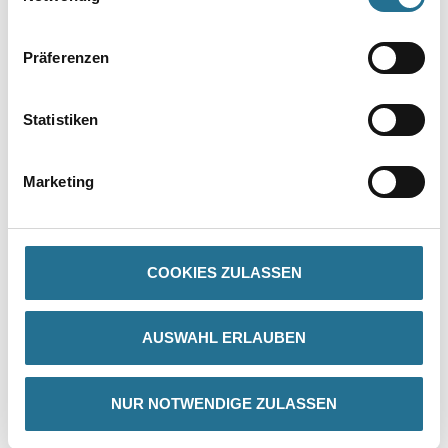
Präferenzen
Statistiken
PRODUKTEIGENSCHAFTEN
Marketing
Produkteigenschaft
- Flachpinsel
COOKIES ZULASSEN
- LasurMix
- Für Wasserlacke und Lasuren
- XII. Stärke
- OREL® Fasern mit Borsten
AUSWAHL ERLAUBEN
- Rostfreie Bleche
- Naturlackierte Stiele
NUR NOTWENDIGE ZULASSEN