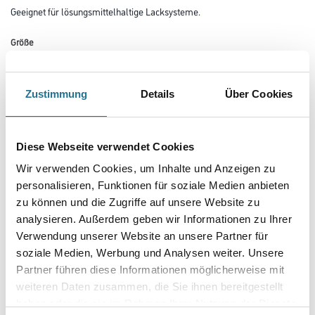
Geeignet für lösungsmittelhaltige Lacksysteme.
Größe
Zustimmung
Details
Über Cookies
Farbtonbezeichnung
Diese Webseite verwendet Cookies
Breite in millimeter
Wir verwenden Cookies, um Inhalte und Anzeigen zu
personalisieren, Funktionen für soziale Medien anbieten
zu können und die Zugriffe auf unsere Website zu
Stärke in millimeter
analysieren. Außerdem geben wir Informationen zu Ihrer
Verwendung unserer Website an unsere Partner für
soziale Medien, Werbung und Analysen weiter. Unsere
Borsten- / Haar-Länge in mm
Partner führen diese Informationen möglicherweise mit
weiteren Daten zusammen, die Sie ihnen bereitgestellt
haben oder die sie im Rahmen Ihrer Nutzung der Dienste