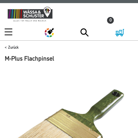
Zum
Zum
Inhalt
Navigationsmenü
0
springen
springen
Zurück
M-Plus Flachpinsel