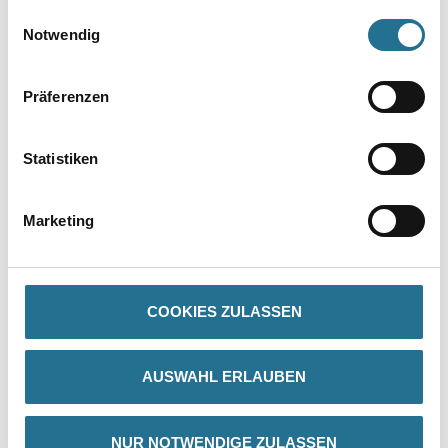
gesammelt haben.
Einwilligungsauswahl
Notwendig
Umrechnungsfaktoren
Präferenzen
Statistiken
Marketing
PRODUKTEIGENSCHAFTEN
COOKIES ZULASSEN
Produkteigenschaft
- Flachpinsel
- Profi
- IX. Stärke
AUSWAHL ERLAUBEN
- Helle Borsten
- Messingbleche
- Grüne Stiele
NUR NOTWENDIGE ZULASSEN