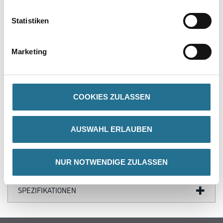
PRODUKTEIGENSCHAFTEN
Statistiken
Produkteigenschaft
- Heizkörperpinsel
Marketing
- Profi
- Helle Borsten
- Gebogene Bleche
- Lange Holzstiele
COOKIES ZULASSEN
AUSWAHL ERLAUBEN
ZUSATZINFOS
NUR NOTWENDIGE ZULASSEN
GEFAHRENHINWEISE
SPEZIFIKATIONEN