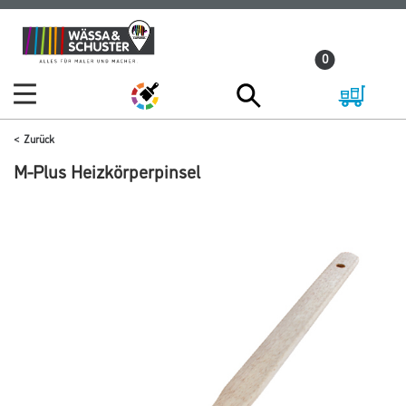
Zum
Zum
Inhalt
Navigationsmenü
0
springen
springen
Zurück
M-Plus Heizkörperpinsel