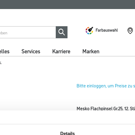
Farbauswahl
lles
Services
Karriere
Marken
4
Bitte einloggen, um Preise zu
Mesko Flachpinsel Gr.25, 12. S
Art-Nr.:
4102-000418
Größe
Details