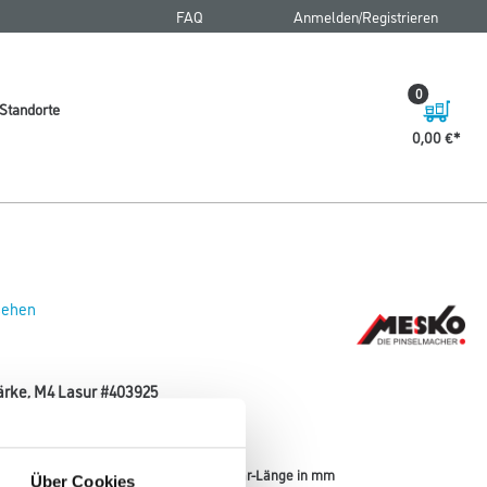
FAQ
Anmelden/Registrieren
0
Standorte
0,00 €
 sehen
tärke, M4 Lasur #403925
Borsten- / Haar-Länge in mm
Über Cookies