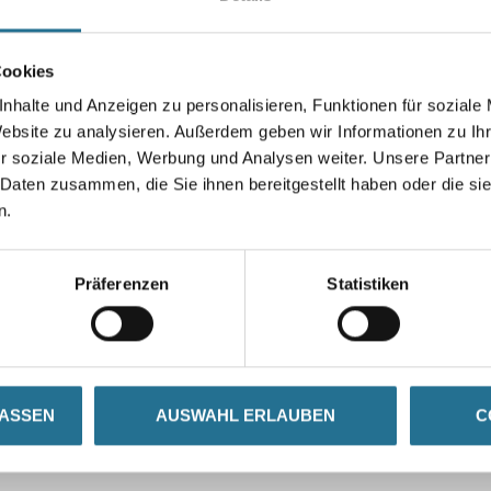
Cookies
nhalte und Anzeigen zu personalisieren, Funktionen für soziale
Umrechnungsfaktoren
Website zu analysieren. Außerdem geben wir Informationen zu I
r soziale Medien, Werbung und Analysen weiter. Unsere Partner
 Daten zusammen, die Sie ihnen bereitgestellt haben oder die s
n.
Präferenzen
Statistiken
ZUSATZINFOS
GEFAHRENHINWEISE
LASSEN
AUSWAHL ERLAUBEN
C
off-Fassung