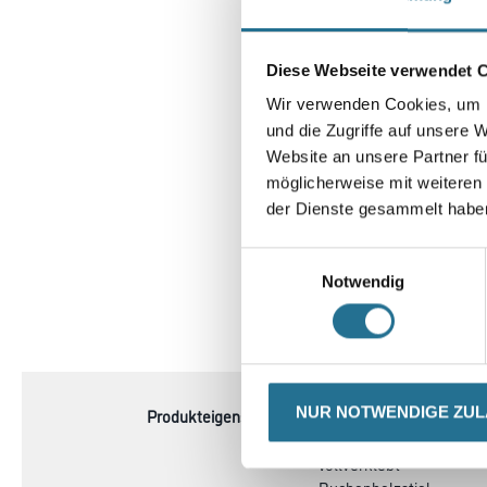
Diese Webseite verwendet 
Wir verwenden Cookies, um I
und die Zugriffe auf unsere 
Website an unsere Partner fü
möglicherweise mit weiteren
der Dienste gesammelt habe
Einwilligungsauswahl
Notwendig
CURRENT
PRODUKTEIGENSCHAFTEN
TAB:
NUR NOTWENDIGE ZU
Produkteigenschaft
- Lasurmischung M4
- Grüne Polyamid Kunstst
- Vollverklebt