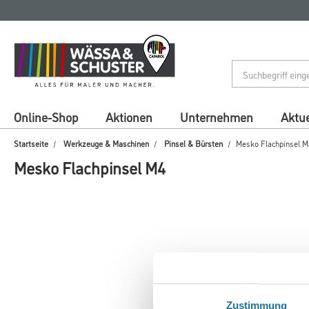
Zum
Zum
Inhalt
Navigationsmenü
springen
springen
Online-Shop
Aktionen
Unternehmen
Aktue
Startseite
Werkzeuge & Maschinen
Pinsel & Bürsten
Mesko Flachpinsel M
Mesko Flachpinsel M4
Zustimmung