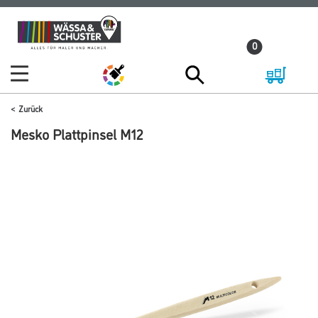
Zum
Zum
Inhalt
Navigationsmenü
0
springen
springen
Zurück
Mesko Plattpinsel M12