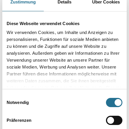
Zustimmung
Details
Über Cookies
Größe
Diese Webseite verwendet Cookies
Wir verwenden Cookies, um Inhalte und Anzeigen zu
Borsten- / Haar-Länge in mm
personalisieren, Funktionen für soziale Medien anbieten
zu können und die Zugriffe auf unsere Website zu
analysieren. Außerdem geben wir Informationen zu Ihrer
Verwendung unserer Website an unsere Partner für
Umrechnungsfaktoren
soziale Medien, Werbung und Analysen weiter. Unsere
Partner führen diese Informationen möglicherweise mit
weiteren Daten zusammen, die Sie ihnen bereitgestellt
haben oder die sie im Rahmen Ihrer Nutzung der Dienste
gesammelt haben.
Einwilligungsauswahl
Notwendig
Präferenzen