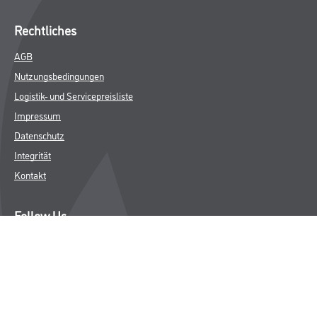
Rechtliches
AGB
Nutzungsbedingungen
Logistik- und Servicepreisliste
Impressum
Datenschutz
Integrität
Kontakt
Follow Us
© Copyright CMS Dienstleistungs-Gesellschaft
* NUR FÜR GEWERBLICHE KUNDEN. ALLE ANGEGEBENEN PREISE
SIND ZZGL. GESETZLICHER MWST.