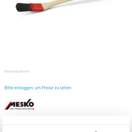
Abbildung ähnlich
Bitte einloggen, um Preise zu sehen
Mesko Plattpinsel Gr.25, M12 Multicolor, gebogen #225725
Art-Nr.:
4102-000306