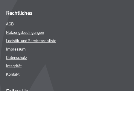
Rechtliches
AGB
Nutzungsbedingungen
Logistik- und Servicepreisliste
Impressum
Datenschutz
Integrität
Kontakt
Follow Us
© Copyright CMS Dienstleistungs-Gesellschaft
* NUR FÜR GEWERBLICHE KUNDEN. ALLE ANGEGEBENEN PREISE
SIND ZZGL. GESETZLICHER MWST.