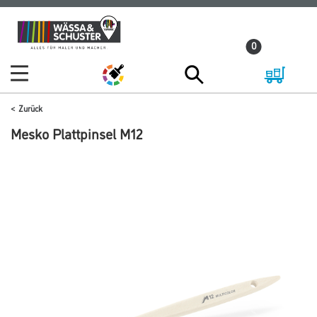
Zum
Zum
Inhalt
Navigationsmenü
0
springen
springen
Zurück
Mesko Plattpinsel M12