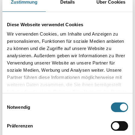
Zustimmung
Details
Über Cookies
Größe
Diese Webseite verwendet Cookies
Wir verwenden Cookies, um Inhalte und Anzeigen zu
Borsten- / Haar-Länge in mm
personalisieren, Funktionen für soziale Medien anbieten
zu können und die Zugriffe auf unsere Website zu
analysieren. Außerdem geben wir Informationen zu Ihrer
Verwendung unserer Website an unsere Partner für
Umrechnungsfaktoren
soziale Medien, Werbung und Analysen weiter. Unsere
Partner führen diese Informationen möglicherweise mit
weiteren Daten zusammen, die Sie ihnen bereitgestellt
haben oder die sie im Rahmen Ihrer Nutzung der Dienste
gesammelt haben.
Einwilligungsauswahl
Notwendig
Präferenzen