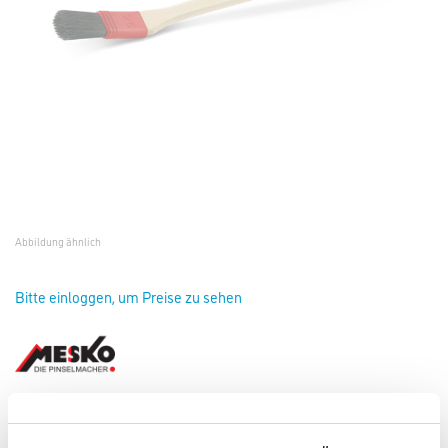
Abbildung ähnlich
Bitte einloggen, um Preise zu sehen
Mesko Plattpinsel Gr.35, M12 Multicolor, gebogen #225735
Art-Nr.:
4102-000308