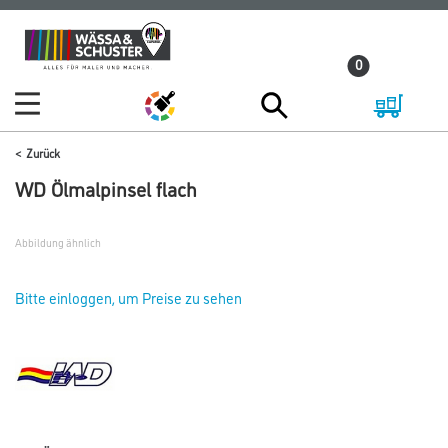
Zum
Zum
Inhalt
Navigationsmenü
0
springen
springen
Zurück
WD Ölmalpinsel flach
Abbildung ähnlich
Bitte einloggen, um Preise zu sehen