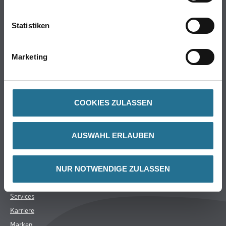
Online-Shop
Farbe
Statistiken
WDV-Systeme
Trockenbau
Marketing
Putze- und Spachtelmassen
Bodenbeläge
Wand- & Deckenbeläge
COOKIES ZULASSEN
Werkzeug & Maschinen
Verbrauchsmaterialien
AUSWAHL ERLAUBEN
CMS Gruppe
Unternehmen
NUR NOTWENDIGE ZULASSEN
Aktuelles
Services
Karriere
Marken