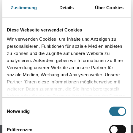
Zustimmung
Details
Über Cookies
PRODUKTEIGENSCHAFTEN
Produkteigenschaft
Diese Webseite verwendet Cookies
- Flacher Rindshaar-Ölmalpinsel
Wir verwenden Cookies, um Inhalte und Anzeigen zu
- Silberzwingen
personalisieren, Funktionen für soziale Medien anbieten
- Langer Stiel
zu können und die Zugriffe auf unsere Website zu
analysieren. Außerdem geben wir Informationen zu Ihrer
Verwendung unserer Website an unsere Partner für
soziale Medien, Werbung und Analysen weiter. Unsere
ZUSATZINFOS
Partner führen diese Informationen möglicherweise mit
weiteren Daten zusammen, die Sie ihnen bereitgestellt
GEFAHRENHINWEISE
haben oder die sie im Rahmen Ihrer Nutzung der Dienste
gesammelt haben.
Einwilligungsauswahl
SPEZIFIKATIONEN
Notwendig
Präferenzen