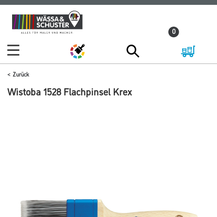
Zum
Zum
Inhalt
Navigationsmenü
0
springen
springen
Zurück
Wistoba 1528 Flachpinsel Krex