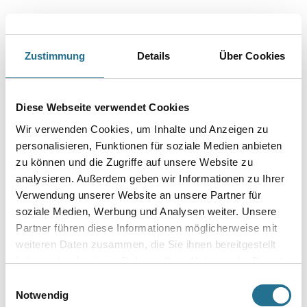
Größe
Zustimmung
Details
Über Cookies
Breite in millimeter
Diese Webseite verwendet Cookies
Wir verwenden Cookies, um Inhalte und Anzeigen zu
Stärke in millimeter
personalisieren, Funktionen für soziale Medien anbieten
zu können und die Zugriffe auf unsere Website zu
analysieren. Außerdem geben wir Informationen zu Ihrer
Borsten- / Haar-Länge in mm
Verwendung unserer Website an unsere Partner für
soziale Medien, Werbung und Analysen weiter. Unsere
Partner führen diese Informationen möglicherweise mit
weiteren Daten zusammen, die Sie ihnen bereitgestellt
haben oder die sie im Rahmen Ihrer Nutzung der Dienste
Umrechnungsfaktoren
gesammelt haben.
Einwilligungsauswahl
Notwendig