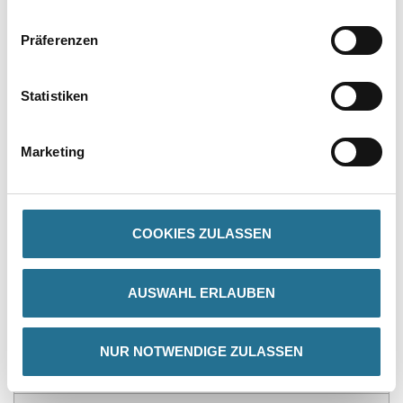
Präferenzen
Statistiken
PRODUKTEIGENSCHAFTEN
Marketing
Produkteigenschaft
- Flachpinsel
- Krex Kunstfasern
COOKIES ZULASSEN
- XII. Stärke
- Vollverklebt in blauer Kunststoff-Fassung
- Rohe Holzstiele
AUSWAHL ERLAUBEN
NUR NOTWENDIGE ZULASSEN
ZUSATZINFOS