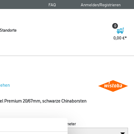
FAQ
Anmelden/Registrieren
0
Standorte
0,00 €
 sehen
sel Premium 20/67mm, schwarze Chinaborsten
Breite in millimeter