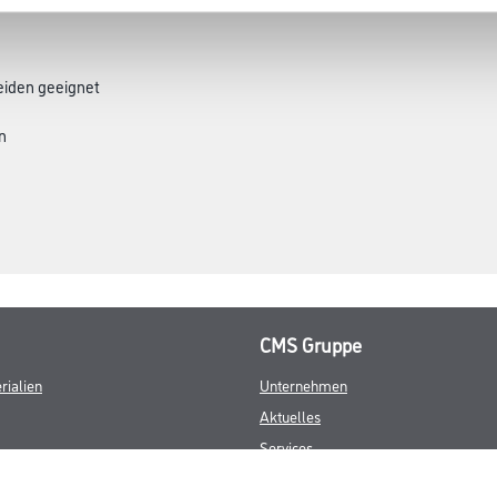
iden geeignet
n
CMS Gruppe
rialien
Unternehmen
Aktuelles
Services
Karriere