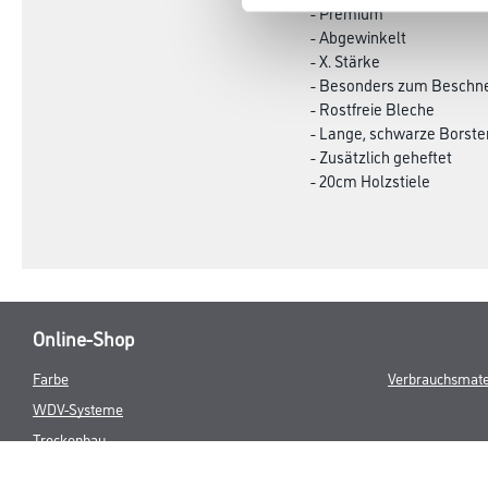
- Premium
- Abgewinkelt
- X. Stärke
- Besonders zum Beschne
- Rostfreie Bleche
- Lange, schwarze Borste
- Zusätzlich geheftet
- 20cm Holzstiele
Online-Shop
Farbe
Verbrauchsmate
WDV-Systeme
Trockenbau
Putze- und Spachtelmassen