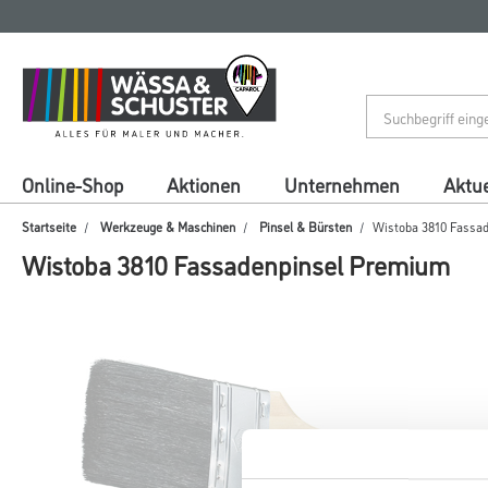
Zum
Zum
Inhalt
Navigationsmenü
springen
springen
Online-Shop
Aktionen
Unternehmen
Aktue
Startseite
Werkzeuge & Maschinen
Pinsel & Bürsten
Wistoba 3810 Fassa
Wistoba 3810 Fassadenpinsel Premium