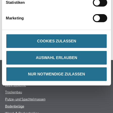
Statistiken
PRODUKTEIGENSCHAFTEN
Marketing
ZUSATZINFOS
COOKIES ZULASSEN
GEFAHRENHINWEISE
AUSWAHL ERLAUBEN
Online-Shop
NUR NOTWENDIGE ZULASSEN
Farbe
WDV-Systeme
Trockenbau
Putze- und Spachtelmassen
Bodenbeläge
Wand- & Deckenbeläge