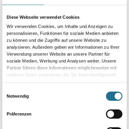
Caparol FeinRoller 25,0 cm
Diese Webseite verwendet Cookies
Art-Nr.:
1001-009600
Wir verwenden Cookies, um Inhalte und Anzeigen zu
Gebinde
personalisieren, Funktionen für soziale Medien anbieten
zu können und die Zugriffe auf unsere Website zu
analysieren. Außerdem geben wir Informationen zu Ihrer
Verwendung unserer Website an unsere Partner für
soziale Medien, Werbung und Analysen weiter. Unsere
Partner führen diese Informationen möglicherweise mit
Umrechnungsfaktoren
weiteren Daten zusammen, die Sie ihnen bereitgestellt
haben oder die sie im Rahmen Ihrer Nutzung der Dienste
gesammelt haben.
Einwilligungsauswahl
Notwendig
Präferenzen