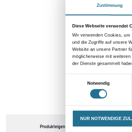
Zustimmung
Diese Webseite verwendet 
Wir verwenden Cookies, um I
und die Zugriffe auf unsere 
Website an unsere Partner fü
möglicherweise mit weiteren
der Dienste gesammelt habe
Einwilligungsauswahl
Notwendig
CURRENT
PRODUKTEIGENSCHAFTEN
TAB:
NUR NOTWENDIGE ZU
Produkteigenschaft
- Nahtlose Schaumstoffh