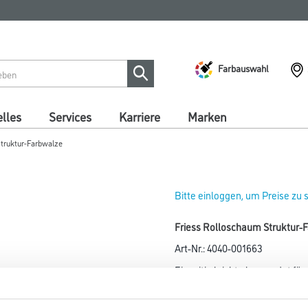
Farbauswahl
lles
Services
Karriere
Marken
truktur-Farbwalze
Bitte einloggen, um Preise zu
Friess Rolloschaum Struktur-
Art-Nr.:
4040-001663
Einseitig leicht abgerundet für
verwenden. Für verschiedenst
plastische Effekte sowie für Ro