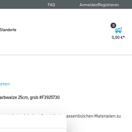
FAQ
Anmelden/Registrieren
0
Standorte
0,00 €
 sehen
Farbwalze 25cm, grob #F3925730
 ansatzfreies Arbeiten. Spezielle in wasserlöslichen Materialien zu
e
ll-, Fertig- und Deckenputz.