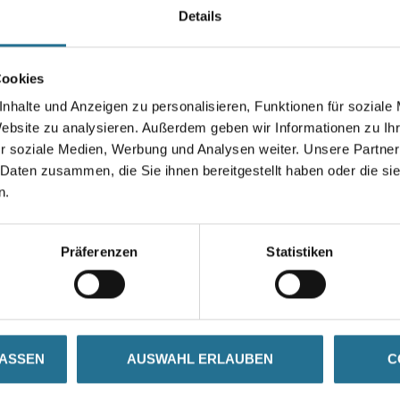
Details
Breite in millimeter
Cookies
nhalte und Anzeigen zu personalisieren, Funktionen für soziale
Website zu analysieren. Außerdem geben wir Informationen zu I
Umrechnungsfaktoren
r soziale Medien, Werbung und Analysen weiter. Unsere Partner
 Daten zusammen, die Sie ihnen bereitgestellt haben oder die s
n.
Präferenzen
Statistiken
ZUSATZINFOS
GEFAHRENHINWEISE
LASSEN
AUSWAHL ERLAUBEN
C
ülse