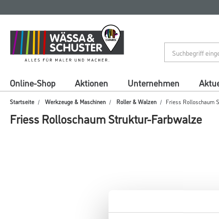
Zum
Zum
Inhalt
Navigationsmenü
springen
springen
Online-Shop
Aktionen
Unternehmen
Aktue
Startseite
Werkzeuge & Maschinen
Roller & Walzen
Friess Rolloschaum S
Friess Rolloschaum Struktur-Farbwalze