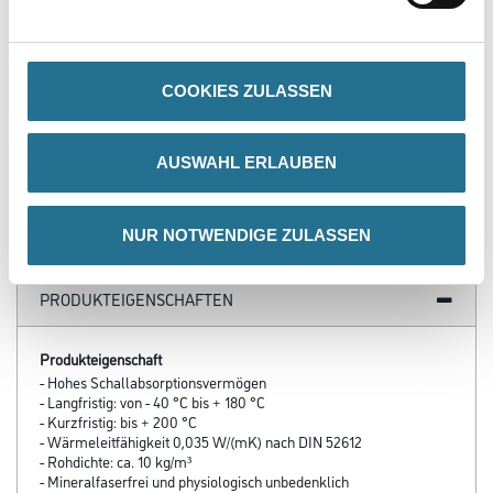
WD Müllsack LDPE 80my,
700x1100mm blau, Typ 200
COOKIES ZULASSEN
(1ROL = 25STK)
4086-007005
Bitte einloggen, um Preise zu
AUSWAHL ERLAUBEN
sehen
NUR NOTWENDIGE ZULASSEN
PRODUKTEIGENSCHAFTEN
Produkteigenschaft
- Hohes Schallabsorptionsvermögen
- Langfristig: von - 40 °C bis + 180 °C
- Kurzfristig: bis + 200 °C
- Wärmeleitfähigkeit 0,035 W/(mK) nach DIN 52612
- Rohdichte: ca. 10 kg/m³
- Mineralfaserfrei und physiologisch unbedenklich