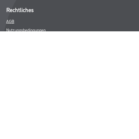
Rechtliches
AGB
Nutzungsbedingungen
Logistik- und Servicepreisliste
Impressum
Datenschutz
Integrität
Kontakt
Follow Us
© Copyright CMS Dienstleistungs-Gesellschaft
* NUR FÜR GEWERBLICHE KUNDEN. ALLE ANGEGEBENEN PREISE
SIND ZZGL. GESETZLICHER MWST.