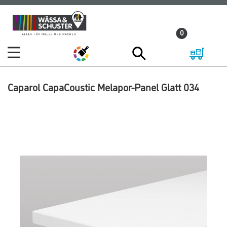
Zum
Zum
Inhalt
Navigationsmenü
0
springen
springen
Caparol CapaCoustic Melapor-Panel Glatt 034