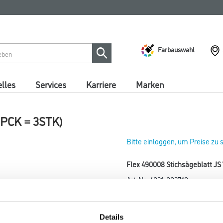
Farbauswahl
lles
Services
Karriere
Marken
(1PCK = 3STK)
Bitte einloggen, um Preise zu
Flex 490008 Stichsägeblatt JS
Art-Nr.:
4021-002710
Umrechnungsfaktoren
Details