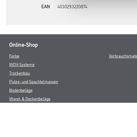
EAN
4030293220874
Online-Shop
Farbe
Verbrauchsmate
WDV-Systeme
Trockenbau
Putze- und Spachtelmassen
Bodenbeläge
Wand- & Deckenbeläge
Werkzeug & Maschinen