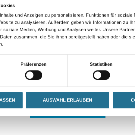
Cookies
nhalte und Anzeigen zu personalisieren, Funktionen für soziale
Website zu analysieren. Außerdem geben wir Informationen zu I
r soziale Medien, Werbung und Analysen weiter. Unsere Partner
 Daten zusammen, die Sie ihnen bereitgestellt haben oder die s
n.
 ZWISCHENFALL IST
Präferenzen
Statistiken
seln schon an der Lösung und werden das Problem so schnell
in der Zwischenzeit unseren Online-Shop und lassen Sie sic
LASSEN
AUSWAHL ERLAUBEN
C
ZURÜCK ZUM ONLINE-SHOP