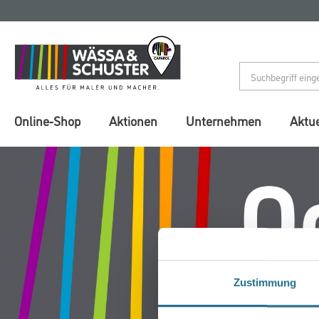
Zum
Zum
Inhalt
Navigationsmenü
springen
springen
Online-Shop
Aktionen
Unternehmen
Aktue
Zustimmung