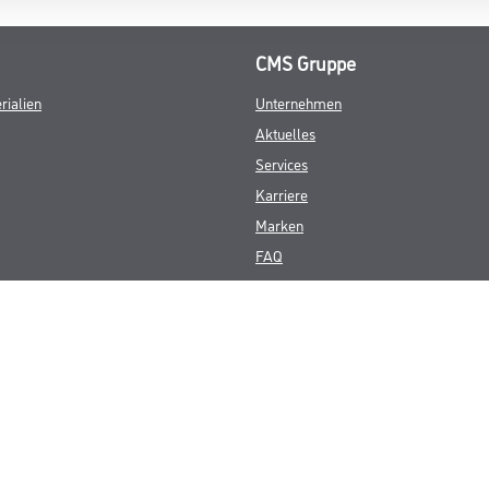
CMS Gruppe
rialien
Unternehmen
Aktuelles
Services
Karriere
Marken
FAQ
© Copyright CMS Dienstleistungs-Gesellschaft
GEWERBLICHE KUNDEN. ALLE ANGEGEBENEN PREISE SIND ZZGL. GESETZL