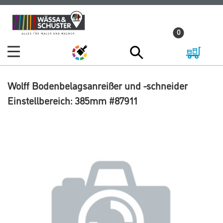
Zum
Zum
Inhalt
Navigationsmenü
0
springen
springen
Wolff Bodenbelagsanreißer und -schneider
Einstellbereich: 385mm #87911