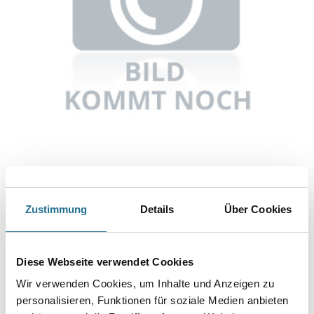
Abbildung ähnlich
Zustimmung
Details
Über Cookies
Bitte einloggen, um Preise zu sehen
Wolff Bodenbelagsanreißer und -schneider Einstellbereich:
Diese Webseite verwendet Cookies
385mm #87911
Art-Nr.:
4109-000846
Wir verwenden Cookies, um Inhalte und Anzeigen zu
personalisieren, Funktionen für soziale Medien anbieten
Umrechnungsfaktoren