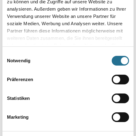
zu können und die Zugriffe auf unsere Website zu
analysieren. Außerdem geben wir Informationen zu Ihrer
Verwendung unserer Website an unsere Partner für
soziale Medien, Werbung und Analysen weiter. Unsere
Partner führen diese Informationen möglicherweise mit
weiteren Daten zusammen, die Sie ihnen bereitgestellt
haben oder die sie im Rahmen Ihrer Nutzung der Dienste
gesammelt haben.
Einwilligungsauswahl
Techno Skelettpistole
WD Skelettpistole für
Notwendig
320ml, rostfrei #116100
320ml Standard
Kartuschen
4043-003674
4086-019067
Präferenzen
Bitte einloggen, um Preise zu
Bitte einloggen, um Preise zu
sehen
sehen
Statistiken
Marketing
PRODUKTEIGENSCHAFTEN