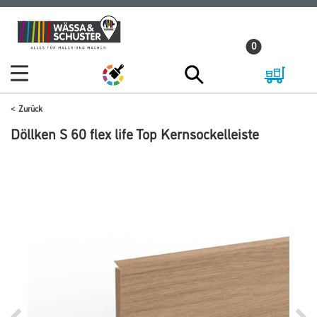
Zum
Zum
Inhalt
Navigationsmenü
0
springen
springen
Zurück
Döllken S 60 flex life Top Kernsockelleiste