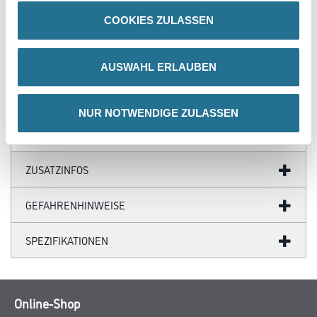
COOKIES ZULASSEN
Produkteigenschaft
- HDF Kern, ummantelt mit dem chlorfreien Polyblend auf Basis
PP/TPE, mit flexiblen Weichlippen unten und oben
AUSWAHL ERLAUBEN
- Mit der Stanze fugenlose Außen- und passgenaue Innenecken
- Länge 5,15 m, VE = 20 Stück
- TFC totally chlorine-free
NUR NOTWENDIGE ZULASSEN
ZUSATZINFOS
GEFAHRENHINWEISE
SPEZIFIKATIONEN
Online-Shop