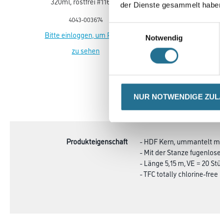
320ml, rostfrei #116100
320ml Standard
der Dienste gesammelt habe
Kartuschen
4043-003674
4086-019067
Einwilligungsauswahl
Bitte einloggen, um Preise
Bitte einloggen, um Prei
Notwendig
zu sehen
zu sehen
NUR NOTWENDIGE ZU
CURRENT
PRODUKTEIGENSCHAFTEN
TAB:
Produkteigenschaft
- HDF Kern, ummantelt mi
- Mit der Stanze fugenlo
- Länge 5,15 m, VE = 20 St
- TFC totally chlorine-free