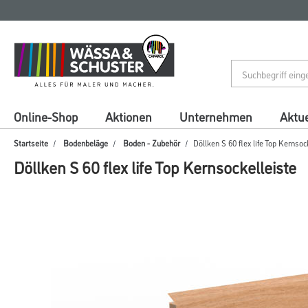
Zum
Zum
Inhalt
Navigationsmenü
springen
springen
Online-Shop
Aktionen
Unternehmen
Aktue
Startseite
Bodenbeläge
Boden - Zubehör
Döllken S 60 flex life Top Kernsoc
Döllken S 60 flex life Top Kernsockelleiste