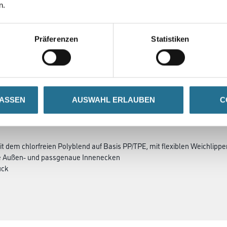
59x29x4cm
n.
8086-000479
se
Bitte einloggen, um Preise
Präferenzen
Statistiken
zu sehen
LASSEN
AUSWAHL ERLAUBEN
C
ZUSATZINFOS
GEFAHRENHINWEISE
t dem chlorfreien Polyblend auf Basis PP/TPE, mit flexiblen Weichlipp
se Außen- und passgenaue Innenecken
ück