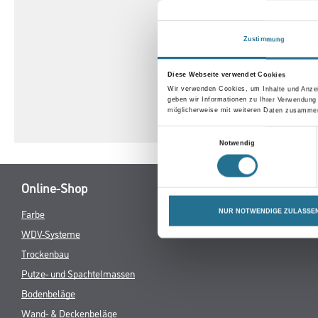
- Oberflächenvergütung:
- Nutzungsklasse: 23 / 32 /
- Brandverhalten: Bfl-s1
Zustimmung
- Rutschhemmung: R 9
- Trittschalldämmung: 4 
Diese Webseite verwendet Cookies
- Fußbodenheizung: geeig
Wir verwenden Cookies, um Inhalte und Anzei
geben wir Informationen zu Ihrer Verwendung
möglicherweise mit weiteren Daten zusammen,
Einwilligungsauswahl
Notwendig
Online-Shop
Farbe
Verbrauchsmate
NUR NOTWENDIGE ZULASSE
WDV-Systeme
Trockenbau
Putze- und Spachtelmassen
Bodenbeläge
Wand- & Deckenbeläge