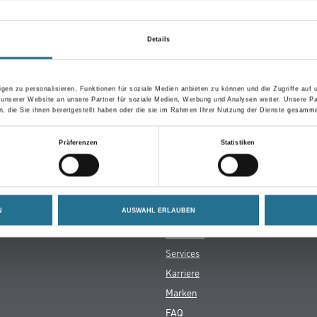
 PUR
 41
Details
dB
net, max. 27 °C
gen zu personalisieren, Funktionen für soziale Medien anbieten zu können und die Zugriffe auf
 unserer Website an unsere Partner für soziale Medien, Werbung und Analysen weiter. Unsere Pa
 die Sie ihnen bereitgestellt haben oder die sie im Rahmen Ihrer Nutzung der Dienste gesamme
Präferenzen
Statistiken
CMS Gruppe
rialien
Unternehmen
N
AUSWAHL ERLAUBEN
Aktuelles
Services
Karriere
Marken
FAQ