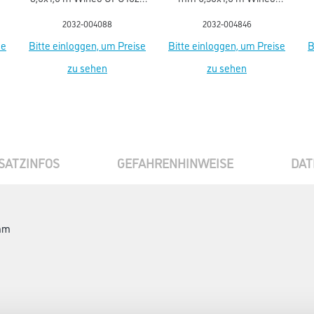
Polyurethan-Mineral
KPU1020 Polyurethan-
2032-004088
2032-004846
Mineral
se
Bitte einloggen, um Preise
Bitte einloggen, um Preise
B
zu sehen
zu sehen
SATZINFOS
GEFAHRENHINWEISE
DAT
 mm