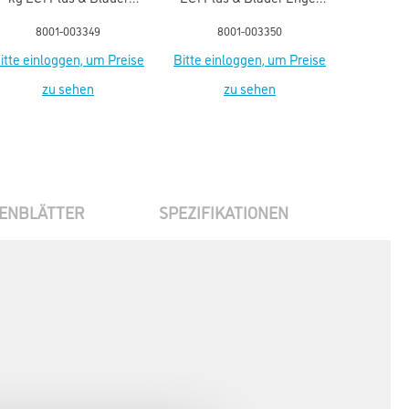
Engel NEU
NEU
Plus & 
8001-003349
8001-003350
8
itte einloggen, um Preise
Bitte einloggen, um Preise
Bitte ein
zu sehen
zu sehen
ENBLÄTTER
SPEZIFIKATIONEN