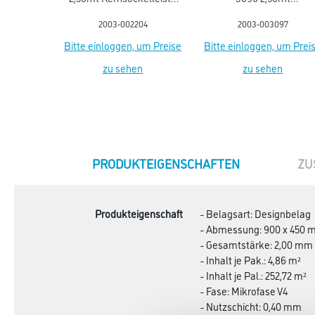
flex life (5012)
Kernsockell.flex life
2003-002204
2003-003097
Bitte einloggen, um Preise
Bitte einloggen, um Prei
zu sehen
zu sehen
CURRENT
PRODUKTEIGENSCHAFTEN
ZU
TAB:
Produkteigenschaft
- Belagsart: Designbelag
- Abmessung: 900 x 450
- Gesamtstärke: 2,00 mm
- Inhalt je Pak.: 4,86 m²
- Inhalt je Pal.: 252,72 m²
- Fase: Mikrofase V4
- Nutzschicht: 0,40 mm