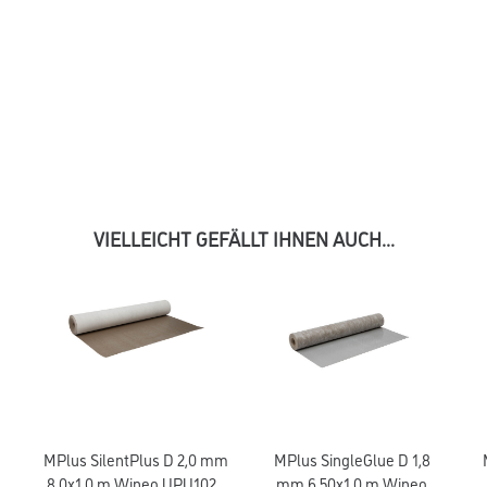
VIELLEICHT GEFÄLLT IHNEN AUCH...
MPlus SilentPlus D 2,0 mm
MPlus SingleGlue D 1,8
8,0x1,0 m Wineo UPU1020
mm 6,50x1,0 m Wineo