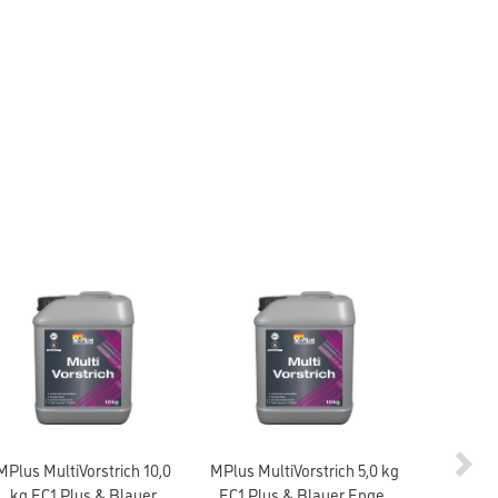
MPlus MultiVorstrich 10,0
MPlus MultiVorstrich 5,0 kg
MPlus 
kg EC1 Plus & Blauer
EC1 Plus & Blauer Engel
HMP10 25