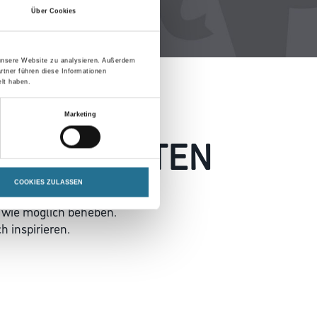
Über Cookies
 unsere Website zu analysieren. Außerdem
rtner führen diese Informationen
lt haben.
Marketing
 AUFGETRETEN
COOKIES ZULASSEN
 wie möglich beheben.
h inspirieren.