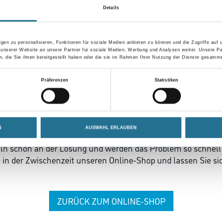
Details
gen zu personalisieren, Funktionen für soziale Medien anbieten zu können und die Zugriffe auf
 unserer Website an unsere Partner für soziale Medien, Werbung und Analysen weiter. Unsere Pa
 die Sie ihnen bereitgestellt haben oder die sie im Rahmen Ihrer Nutzung der Dienste gesamme
Präferenzen
Statistiken
 ZWISCHENFALL IST
N
AUSWAHL ERLAUBEN
seln schon an der Lösung und werden das Problem so schnell
in der Zwischenzeit unseren Online-Shop und lassen Sie sic
ZURÜCK ZUM ONLINE-SHOP