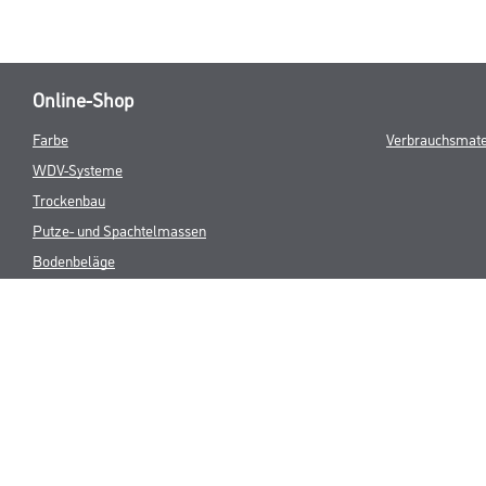
Online-Shop
Farbe
Verbrauchsmate
WDV-Systeme
Trockenbau
Putze- und Spachtelmassen
Bodenbeläge
Wand- & Deckenbeläge
Werkzeug & Maschinen