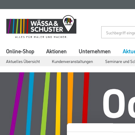
Zum
Zum
Inhalt
Navigationsmenü
springen
springen
Online-Shop
Aktionen
Unternehmen
Aktue
Aktuelles Übersicht
Kundenveranstaltungen
Seminare und Sc