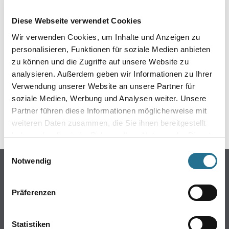
EIN KLEINER ZWISCHENFALL
Diese Webseite verwendet Cookies
IST AUFGETRETEN
Wir verwenden Cookies, um Inhalte und Anzeigen zu
personalisieren, Funktionen für soziale Medien anbieten
Keine Sorge, wir pinseln schon an der Lösung und
zu können und die Zugriffe auf unsere Website zu
werden das Problem so schnell wie möglich beheben.
analysieren. Außerdem geben wir Informationen zu Ihrer
Erkunden Sie in der Zwischenzeit unseren Online-Shop
und lassen Sie sich inspirieren.
Verwendung unserer Website an unsere Partner für
soziale Medien, Werbung und Analysen weiter. Unsere
ZURÜCK ZUM ONLINE-SHOP
Partner führen diese Informationen möglicherweise mit
weiteren Daten zusammen, die Sie ihnen bereitgestellt
haben oder die sie im Rahmen Ihrer Nutzung der Dienste
gesammelt haben.
Einwilligungsauswahl
Notwendig
Online-Shop
Farbe
Präferenzen
WDV-Systeme
Trockenbau
Statistiken
Putze- und Spachtelmassen