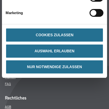
Bodenbeläge
Wand- & Deckenbeläge
Marketing
Werkzeug & Maschinen
Verbrauchsmaterialien
COOKIES ZULASSEN
CMS Gruppe
Unternehmen
AUSWAHL ERLAUBEN
Aktuelles
Services
NUR NOTWENDIGE ZULASSEN
Karriere
Marken
FAQ
Rechtliches
AGB