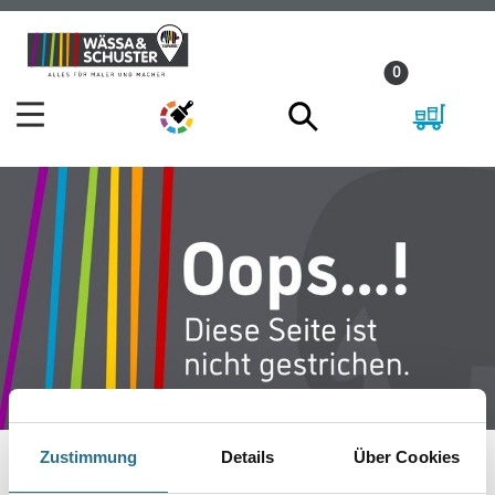
Zum
Zum
Inhalt
Navigationsmenü
0
springen
springen
Zustimmung
Details
Über Cookies