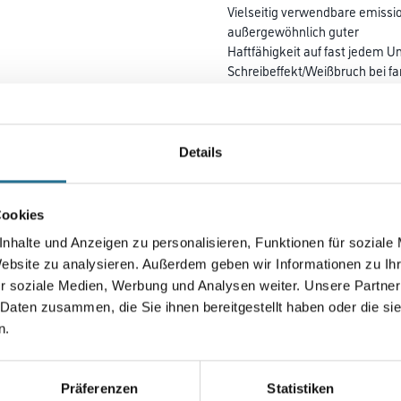
Vielseitig verwendbare emissi
außergewöhnlich guter
Haftfähig­keit auf fast jede
Schreibeffekt/Weißbruch bei fa
Beschichtungen. Oberflächensc
Farbtonbezeichnung
Details
Gebinde
Cookies
nhalte und Anzeigen zu personalisieren, Funktionen für soziale
Website zu analysieren. Außerdem geben wir Informationen zu I
r soziale Medien, Werbung und Analysen weiter. Unsere Partner
Umrechnungsfaktoren
 Daten zusammen, die Sie ihnen bereitgestellt haben oder die s
n.
Präferenzen
Statistiken