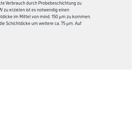
akte Verbrauch durch Probebeschichtung zu
 zu erzielen ist es notwendig einen
htdicke im Mittel von mind. 150 µm zu kommen.
die Schichtdicke um weitere ca. 75 µm. Auf
Rechtliches
AGB
Nutzungsbedingungen
Logistik- und Servicepreisliste
Impressum
Datenschutz