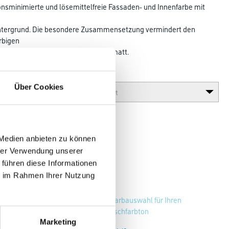
onsminimierte und lösemittelfreie Fassaden- und Innen­farbe mit
m Untergrund. Die besondere Zusammensetzung vermindert den
rbigen
hutz algizid und Glanzgrad seidenmatt.
Glanzgrad
Über Cookies
 Medien anbieten zu können
hrer Verwendung unserer
 führen diese Informationen
ie im Rahmen Ihrer Nutzung
Zur Farbauswahl für Ihren
Wunschfarbton
Marketing