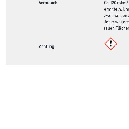
Verbrauch
Ca. 120 ml/m²
ermitteln. Um
zweimaligen A
Jeder weitere
rauen Flächen
Achtung
Online-Shop
Farbe
Verbrauchsmate
WDV-Systeme
Trockenbau
Putze- und Spachtelmassen
Bodenbeläge