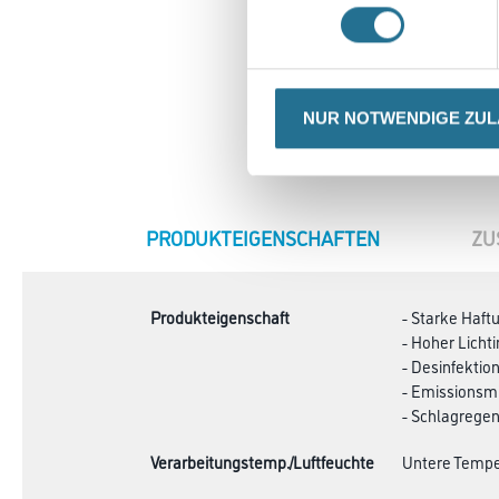
NUR NOTWENDIGE ZU
CURRENT
PRODUKTEIGENSCHAFTEN
ZU
TAB:
Produkteigenschaft
- Starke Haft
- Hoher Licht
- Desinfektio
- Emissionsmi
- Schlagrege
Verarbeitungstemp./Luftfeuchte
Untere Temper