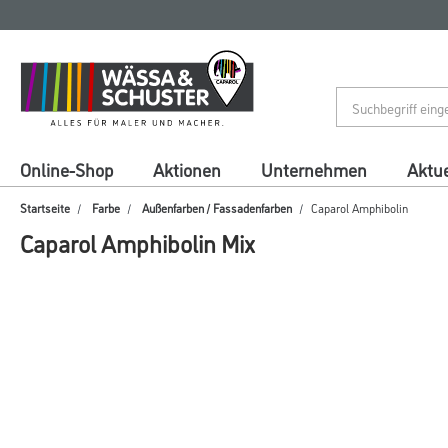
Zum
Zum
Inhalt
Navigationsmenü
springen
springen
Online-Shop
Aktionen
Unternehmen
Aktue
Startseite
Farbe
Außenfarben / Fassadenfarben
Caparol Amphibolin
Caparol Amphibolin Mix