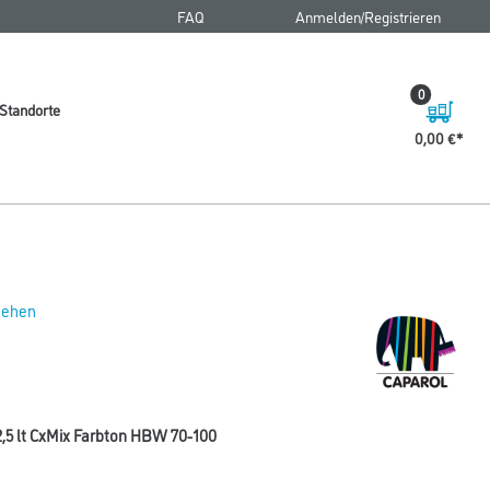
FAQ
Anmelden/Registrieren
0
Standorte
0,00 €
 sehen
,5 lt CxMix Farbton HBW 70-100