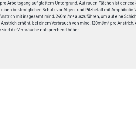
 pro Arbeitsgang auf glattem Untergrund. Auf rauen Flächen ist der ex
 einen bestmöglichen Schutz vor Algen- und Pilzbefall mit Amphibolin-W
nstrich mit insgesamt mind. 240ml/m² auszuführen, um auf eine Schic
 Anstrich erhöht, bei einem Verbrauch von mind. 120ml/m² pro Anstrich, 
 sind die Verbräuche entsprechend höher.
CMS Gruppe
rialien
Unternehmen
Aktuelles
Services
Karriere
Marken