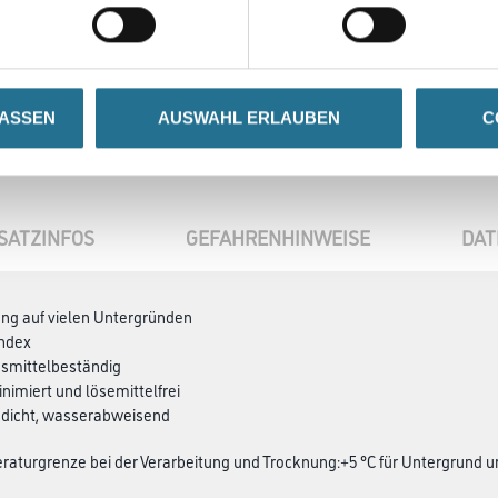
LASSEN
AUSWAHL ERLAUBEN
C
SATZINFOS
GEFAHRENHINWEISE
DAT
ung auf vielen Untergründen
index
nsmittelbeständig
nimiert und lösemittelfrei
ndicht, wasserabweisend
aturgrenze bei der Verarbeitung und Trocknung:+5 °C für Untergrund 