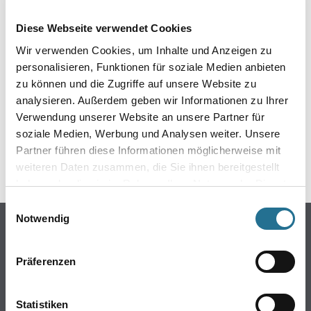
EIN KLEINER ZWISCHENFALL
Diese Webseite verwendet Cookies
IST AUFGETRETEN
Wir verwenden Cookies, um Inhalte und Anzeigen zu
personalisieren, Funktionen für soziale Medien anbieten
Keine Sorge, wir pinseln schon an der Lösung und
zu können und die Zugriffe auf unsere Website zu
werden das Problem so schnell wie möglich beheben.
analysieren. Außerdem geben wir Informationen zu Ihrer
Erkunden Sie in der Zwischenzeit unseren Online-Shop
und lassen Sie sich inspirieren.
Verwendung unserer Website an unsere Partner für
soziale Medien, Werbung und Analysen weiter. Unsere
ZURÜCK ZUM ONLINE-SHOP
Partner führen diese Informationen möglicherweise mit
weiteren Daten zusammen, die Sie ihnen bereitgestellt
haben oder die sie im Rahmen Ihrer Nutzung der Dienste
gesammelt haben.
Einwilligungsauswahl
Notwendig
Online-Shop
Farbe
Präferenzen
WDV-Systeme
Trockenbau
Statistiken
Putze- und Spachtelmassen