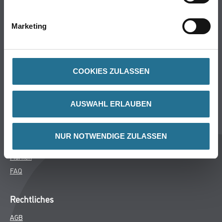
Bodenbeläge
Wand- & Deckenbeläge
Marketing
Werkzeug & Maschinen
Verbrauchsmaterialien
COOKIES ZULASSEN
CMS Gruppe
Unternehmen
AUSWAHL ERLAUBEN
Aktuelles
Services
NUR NOTWENDIGE ZULASSEN
Karriere
Marken
FAQ
Rechtliches
AGB