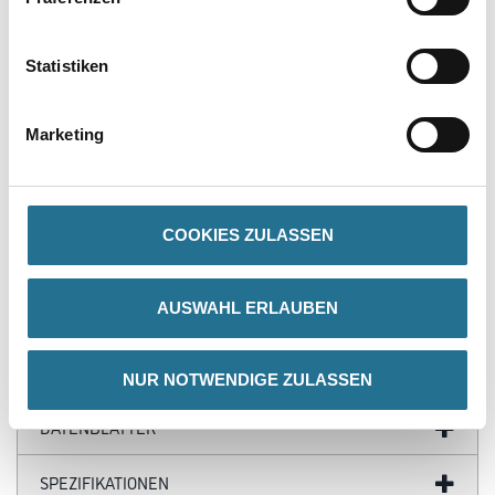
PRODUKTEIGENSCHAFTEN
Statistiken
Produkteigenschaft
- Extrem farbstark und ergiebig
- Brillante Farbtöne
Marketing
- Zum Abtönen fast aller Materialien
- Hervorragendes Mischverhalten
- Sehr gute Lichtbeständigkeit
- Frostbeständig
COOKIES ZULASSEN
AUSWAHL ERLAUBEN
ZUSATZINFOS
GEFAHRENHINWEISE
NUR NOTWENDIGE ZULASSEN
DATENBLÄTTER
SPEZIFIKATIONEN