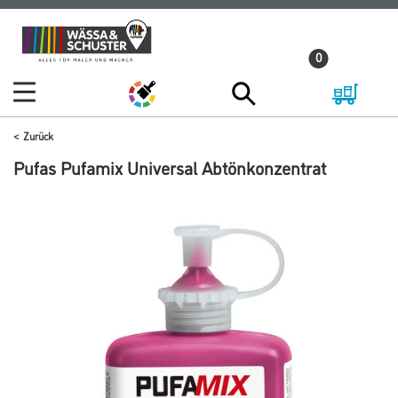
Zum
Zum
Inhalt
Navigationsmenü
0
springen
springen
Zurück
Pufas Pufamix Universal Abtönkonzentrat