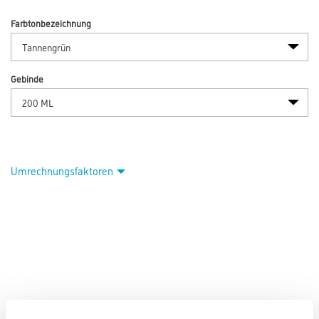
Abbildung ähnlich
Bitte einloggen, um Preise zu sehen
Pufas Pufamix Universal Abtön- 200 ml Konzentrat PG2 12
Tannengrün
Art-Nr.:
1005-000542
Farbkonzentrat zum Abtönen von Lacken, Dispersionsfarben,
Kunstharzputzen, Spachtelmassen u.ä..