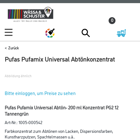
Zum
Zum
Inhalt
Navigationsmenü
0
springen
springen
Zurück
Pufas Pufamix Universal Abtönkonzentrat