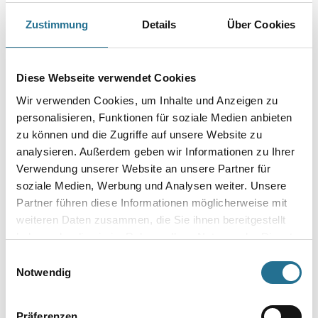
Farbtonbezeichnung
Zustimmung
Details
Über Cookies
Gebinde
Diese Webseite verwendet Cookies
Wir verwenden Cookies, um Inhalte und Anzeigen zu
personalisieren, Funktionen für soziale Medien anbieten
zu können und die Zugriffe auf unsere Website zu
analysieren. Außerdem geben wir Informationen zu Ihrer
Umrechnungsfaktoren
Verwendung unserer Website an unsere Partner für
soziale Medien, Werbung und Analysen weiter. Unsere
Partner führen diese Informationen möglicherweise mit
weiteren Daten zusammen, die Sie ihnen bereitgestellt
haben oder die sie im Rahmen Ihrer Nutzung der Dienste
gesammelt haben.
Einwilligungsauswahl
Notwendig
Präferenzen