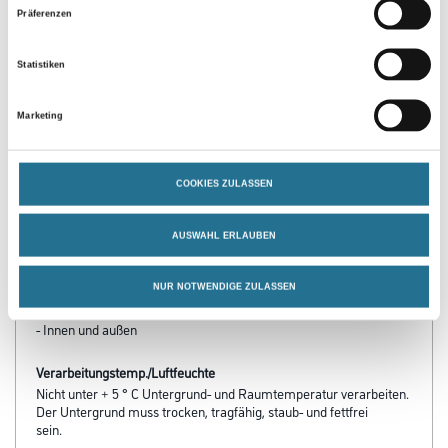
Präferenzen
Statistiken
Marketing
PRODUKTEIGENSCHAFTEN
Produkteigenschaft
COOKIES ZULASSEN
- Für hochdeckende Anstriche sowie zum Abtönen von
Dispersionsfarben und anderen wasserbasierten Materialien
- Bestes Mischverhalten
AUSWAHL ERLAUBEN
- Hohe Farbkraft
- Nassabriebbeständigkeit Klasse 2 nach DIN EN 13300
NUR NOTWENDIGE ZULASSEN
- Lichtecht und UV-stabil
- Airless spritzbar
- Innen und außen
Verarbeitungstemp./Luftfeuchte
Nicht unter + 5 ° C Untergrund- und Raumtemperatur verarbeiten.
Der Untergrund muss trocken, tragfähig, staub- und fettfrei
sein.