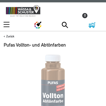
Zum
Zum
Inhalt
Navigationsmenü
0
springen
springen
Zurück
Pufas Vollton- und Abtönfarben