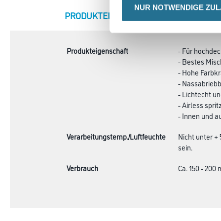
NUR NOTWENDIGE ZU
CURRENT
PRODUKTEIGENSCHAFTEN
ZU
TAB:
Produkteigenschaft
- Für hochde
- Bestes Mis
- Hohe Farbkr
- Nassabriebb
- Lichtecht un
- Airless sprit
- Innen und 
Verarbeitungstemp./Luftfeuchte
Nicht unter +
sein.
Verbrauch
Ca. 150 - 200 