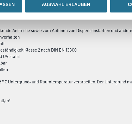
LASSEN
AUSWAHL ERLAUBEN
C
SATZINFOS
GEFAHRENHINWEISE
DAT
ckende Anstriche sowie zum Abtönen von Dispersionsfarben und andere
chverhalten
aft
eständigkeit Klasse 2 nach DIN EN 13300
d UV-stabil
zbar
außen
 5 ° C Untergrund- und Raumtemperatur verarbeiten. Der Untergrund muss
mlt/m²