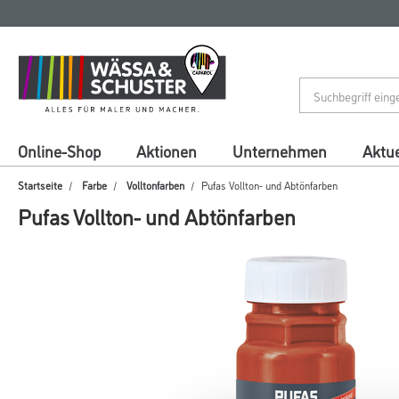
Zum
Zum
Inhalt
Navigationsmenü
springen
springen
Online-Shop
Aktionen
Unternehmen
Aktue
Startseite
Farbe
Volltonfarben
Pufas Vollton- und Abtönfarben
Pufas Vollton- und Abtönfarben