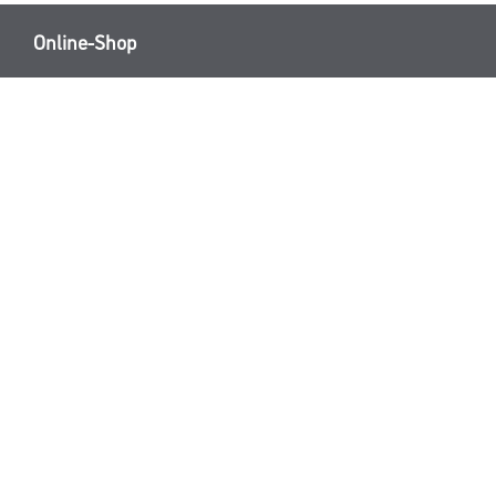
Online-Shop
Farbe
Verbrauchsmate
WDV-Systeme
Trockenbau
Putze- und Spachtelmassen
Bodenbeläge
Wand- & Deckenbeläge
Werkzeug & Maschinen
* NUR FÜR 