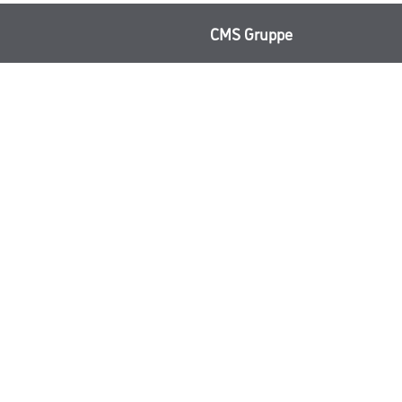
CMS Gruppe
rialien
Unternehmen
Aktuelles
Services
Karriere
Marken
FAQ
© Copyright CMS Dienstleistungs-Gesellschaft
GEWERBLICHE KUNDEN. ALLE ANGEGEBENEN PREISE SIND ZZGL. GESETZL
**Punktestand wird innerhalb mehrerer Wochen aktualisiert.