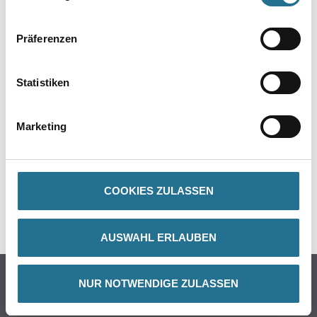
Verbrauch
Ca. 150 - 200 mlt/m²
Präferenzen
Statistiken
ZUSATZINFOS
Marketing
GEFAHRENHINWEISE
DATENBLÄTTER
COOKIES ZULASSEN
SPEZIFIKATIONEN
AUSWAHL ERLAUBEN
Online-Shop
NUR NOTWENDIGE ZULASSEN
Farbe