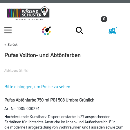
Zum
Zum
Inhalt
Navigationsmenü
0
springen
springen
Zurück
Pufas Vollton- und Abtönfarben
Abbildung ähnlich
Bitte einloggen, um Preise zu sehen
Pufas Abtönfarbe 750 ml PG1 508 Umbra Grünlich
Art-Nr.:
1005-000291
Hochdeckende Kunstharz-Dispersionsfarbe in 27 ansprechenden
Farbtönen für lichtechte Anstriche im Innen- und Außenbereich. Für
die moderne Farbgestaltung von Wohnräumen und Fassaden sowie zum