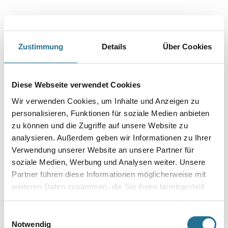
Zustimmung
Details
Über Cookies
PRODUKTEIGENSCHAFTEN
Diese Webseite verwendet Cookies
Produkteigenschaft
Wir verwenden Cookies, um Inhalte und Anzeigen zu
- Für hochdeckende Anstriche sowie zum Abtönen von
Dispersionsfarben und anderen wasserbasierten Materialien
personalisieren, Funktionen für soziale Medien anbieten
- Bestes Mischverhalten
zu können und die Zugriffe auf unsere Website zu
- Hohe Farbkraft
analysieren. Außerdem geben wir Informationen zu Ihrer
- Nassabriebbeständigkeit Klasse 2 nach DIN EN 13300
- Lichtecht und UV-stabil
Verwendung unserer Website an unsere Partner für
- Airless spritzbar
soziale Medien, Werbung und Analysen weiter. Unsere
- Innen und außen
Partner führen diese Informationen möglicherweise mit
weiteren Daten zusammen, die Sie ihnen bereitgestellt
Verarbeitungstemp./Luftfeuchte
haben oder die sie im Rahmen Ihrer Nutzung der Dienste
Nicht unter + 5 ° C Untergrund- und Raumtemperatur verarbeiten.
Der Untergrund muss trocken, tragfähig, staub- und fettfrei
gesammelt haben.
Einwilligungsauswahl
sein.
Notwendig