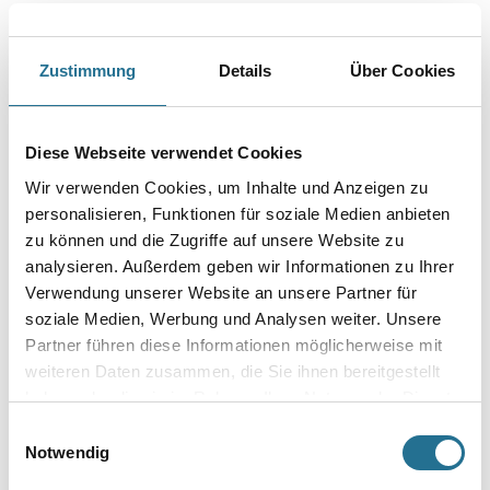
Farbtonbezeichnung
Zustimmung
Details
Über Cookies
Glanzgrad
Diese Webseite verwendet Cookies
Gebinde
Wir verwenden Cookies, um Inhalte und Anzeigen zu
personalisieren, Funktionen für soziale Medien anbieten
zu können und die Zugriffe auf unsere Website zu
analysieren. Außerdem geben wir Informationen zu Ihrer
Verwendung unserer Website an unsere Partner für
soziale Medien, Werbung und Analysen weiter. Unsere
Umrechnungsfaktoren
Partner führen diese Informationen möglicherweise mit
weiteren Daten zusammen, die Sie ihnen bereitgestellt
haben oder die sie im Rahmen Ihrer Nutzung der Dienste
gesammelt haben.
Einwilligungsauswahl
Notwendig