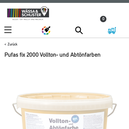
Zum
Zum
Inhalt
Navigationsmenü
0
springen
springen
Zurück
Pufas fix 2000 Vollton- und Abtönfarben