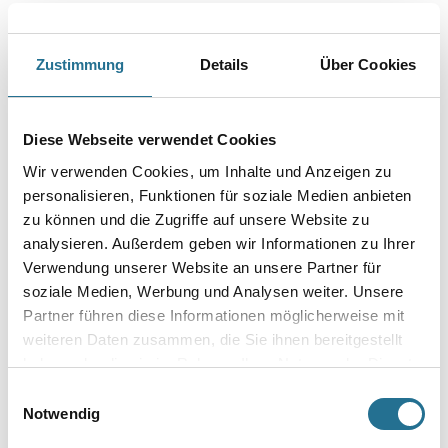
Farbtonbezeichnung
Zustimmung
Details
Über Cookies
Glanzgrad
Diese Webseite verwendet Cookies
Gebinde
Wir verwenden Cookies, um Inhalte und Anzeigen zu
personalisieren, Funktionen für soziale Medien anbieten
zu können und die Zugriffe auf unsere Website zu
analysieren. Außerdem geben wir Informationen zu Ihrer
Verwendung unserer Website an unsere Partner für
soziale Medien, Werbung und Analysen weiter. Unsere
Umrechnungsfaktoren
Partner führen diese Informationen möglicherweise mit
weiteren Daten zusammen, die Sie ihnen bereitgestellt
haben oder die sie im Rahmen Ihrer Nutzung der Dienste
gesammelt haben.
Einwilligungsauswahl
Notwendig