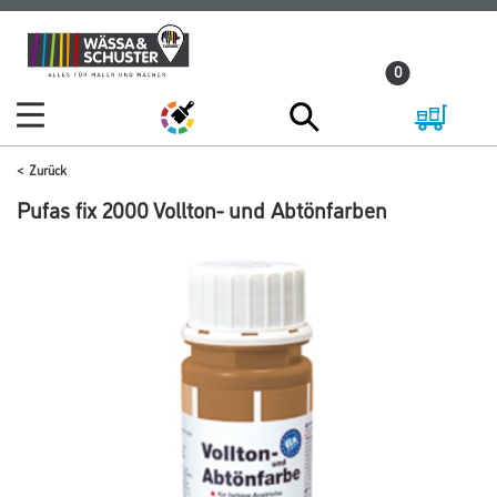
Zum
Zum
Inhalt
Navigationsmenü
0
springen
springen
Zurück
Pufas fix 2000 Vollton- und Abtönfarben