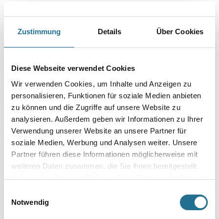
Farbtonbezeichnung
Zustimmung
Details
Über Cookies
Glanzgrad
Diese Webseite verwendet Cookies
Gebinde
Wir verwenden Cookies, um Inhalte und Anzeigen zu
personalisieren, Funktionen für soziale Medien anbieten
zu können und die Zugriffe auf unsere Website zu
analysieren. Außerdem geben wir Informationen zu Ihrer
Verwendung unserer Website an unsere Partner für
soziale Medien, Werbung und Analysen weiter. Unsere
Umrechnungsfaktoren
Partner führen diese Informationen möglicherweise mit
weiteren Daten zusammen, die Sie ihnen bereitgestellt
haben oder die sie im Rahmen Ihrer Nutzung der Dienste
gesammelt haben.
Einwilligungsauswahl
Notwendig