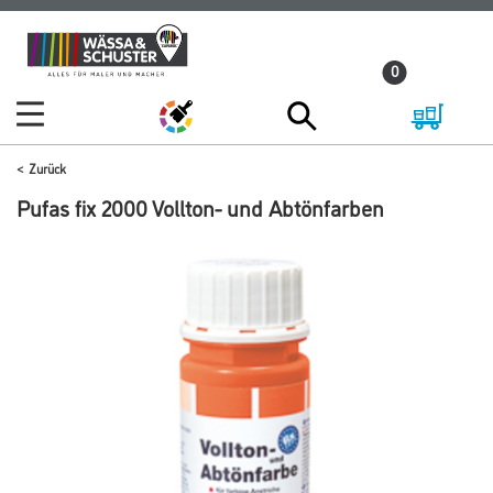
Zum
Zum
Inhalt
Navigationsmenü
0
springen
springen
Zurück
Pufas fix 2000 Vollton- und Abtönfarben