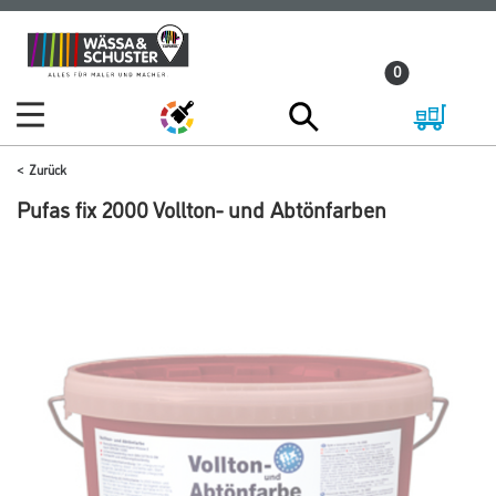
Zum
Zum
Inhalt
Navigationsmenü
0
springen
springen
Zurück
Pufas fix 2000 Vollton- und Abtönfarben