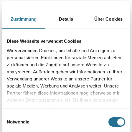
Farbtonbezeichnung
Zustimmung
Details
Über Cookies
Glanzgrad
Diese Webseite verwendet Cookies
Gebinde
Wir verwenden Cookies, um Inhalte und Anzeigen zu
personalisieren, Funktionen für soziale Medien anbieten
zu können und die Zugriffe auf unsere Website zu
analysieren. Außerdem geben wir Informationen zu Ihrer
Verwendung unserer Website an unsere Partner für
soziale Medien, Werbung und Analysen weiter. Unsere
Umrechnungsfaktoren
Partner führen diese Informationen möglicherweise mit
weiteren Daten zusammen, die Sie ihnen bereitgestellt
haben oder die sie im Rahmen Ihrer Nutzung der Dienste
gesammelt haben.
Einwilligungsauswahl
Notwendig