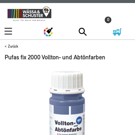
Zum
Zum
Inhalt
Navigationsmenü
0
springen
springen
Zurück
Pufas fix 2000 Vollton- und Abtönfarben