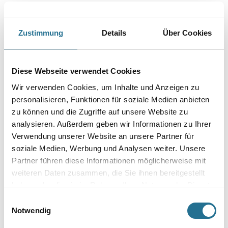
Farbtonbezeichnung
Zustimmung
Details
Über Cookies
Glanzgrad
Diese Webseite verwendet Cookies
Gebinde
Wir verwenden Cookies, um Inhalte und Anzeigen zu
personalisieren, Funktionen für soziale Medien anbieten
zu können und die Zugriffe auf unsere Website zu
analysieren. Außerdem geben wir Informationen zu Ihrer
Verwendung unserer Website an unsere Partner für
soziale Medien, Werbung und Analysen weiter. Unsere
Umrechnungsfaktoren
Partner führen diese Informationen möglicherweise mit
weiteren Daten zusammen, die Sie ihnen bereitgestellt
haben oder die sie im Rahmen Ihrer Nutzung der Dienste
gesammelt haben.
Einwilligungsauswahl
Notwendig