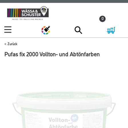
Zum
Zum
Inhalt
Navigationsmenü
0
springen
springen
Zurück
Pufas fix 2000 Vollton- und Abtönfarben