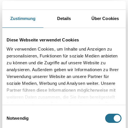
Farbtonbezeichnung
Zustimmung
Details
Über Cookies
Glanzgrad
Diese Webseite verwendet Cookies
Gebinde
Wir verwenden Cookies, um Inhalte und Anzeigen zu
personalisieren, Funktionen für soziale Medien anbieten
zu können und die Zugriffe auf unsere Website zu
analysieren. Außerdem geben wir Informationen zu Ihrer
Verwendung unserer Website an unsere Partner für
soziale Medien, Werbung und Analysen weiter. Unsere
Umrechnungsfaktoren
Partner führen diese Informationen möglicherweise mit
weiteren Daten zusammen, die Sie ihnen bereitgestellt
haben oder die sie im Rahmen Ihrer Nutzung der Dienste
gesammelt haben.
Einwilligungsauswahl
Notwendig