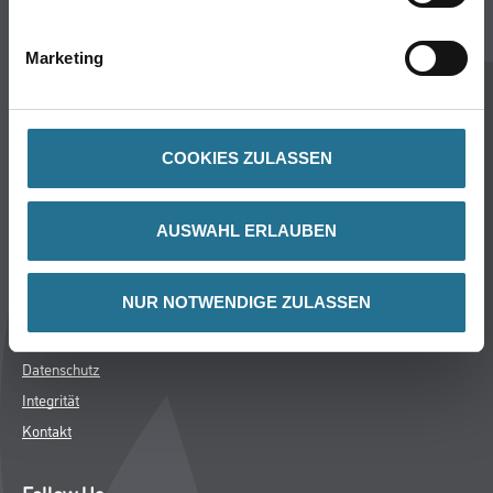
Aktuelles
Services
Marketing
Karriere
Marken
FAQ
COOKIES ZULASSEN
Rechtliches
AUSWAHL ERLAUBEN
AGB
Nutzungsbedingungen
NUR NOTWENDIGE ZULASSEN
Logistik- und Servicepreisliste
Impressum
Datenschutz
Integrität
Kontakt
Follow Us