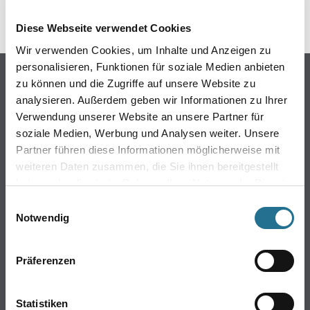
Diese Webseite verwendet Cookies
Wir verwenden Cookies, um Inhalte und Anzeigen zu
personalisieren, Funktionen für soziale Medien anbieten
Online-Shop
zu können und die Zugriffe auf unsere Website zu
analysieren. Außerdem geben wir Informationen zu Ihrer
Farbe
Verwendung unserer Website an unsere Partner für
WDV-Systeme
soziale Medien, Werbung und Analysen weiter. Unsere
Trockenbau
Partner führen diese Informationen möglicherweise mit
Putze- und Spachtelmassen
weiteren Daten zusammen, die Sie ihnen bereitgestellt
Bodenbeläge
haben oder die sie im Rahmen Ihrer Nutzung der Dienste
Wand- & Deckenbeläge
gesammelt haben.
Einwilligungsauswahl
Werkzeug & Maschinen
Notwendig
Verbrauchsmaterialien
Präferenzen
CMS Gruppe
Unternehmen
Statistiken